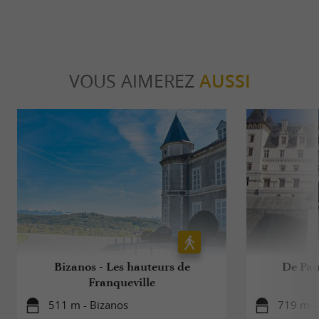
VOUS AIMEREZ
AUSSI
Bizanos - Les hauteurs de
De Pau
Franqueville
511 m - Bizanos
719 m -