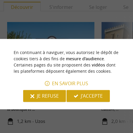
Découvrir
S'informer
Se loger
Se r
En continuant à naviguer, vous autorisez le dépôt de
cookies tiers à des fins de
mesure d'audience
.
Certaines pages du site proposent des
vidéos
dont
les plateformes déposent également des cookies.
EN SAVOIR PLUS
Féerie Gourmande - Le Musée des Arts sucrés
Pau
JE REFUSE
J'ACCEPTE
Féérie Gourmande : Plongez dans l'Univers des
Pau, capitale du B
Arts Sucrés à Uzos, au cœur du Béarn Bienvenue à
Atlantiques, est un
la Boutique et ...
culture, ...
1,2 km - Uzos
2,0 km - P