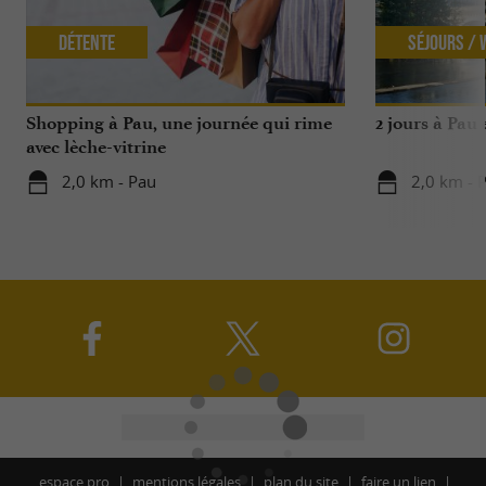
Détente
Séjours /
Shopping à Pau, une journée qui rime
2 jours à Pau
avec lèche-vitrine
2,0 km - Pau
2,0 km - 
espace pro
mentions légales
plan du site
faire un lien