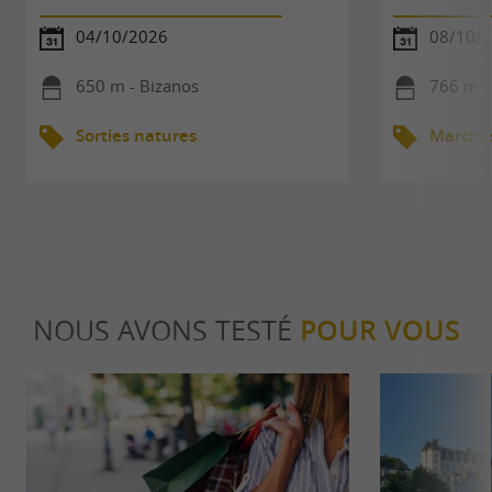
04/10/2026
08/10/
650 m - Bizanos
766 m -
Sorties natures
Marché
NOUS AVONS TESTÉ
POUR VOUS