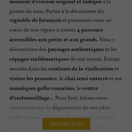
à la
moment d’évasion original et ludique
portée de tous. Partez à la découverte du
et promenez-vous au
vignoble de Jurançon
cœur de nos vignes à travers
4 parcours
. Vous y
accessibles aux petits et aux grands
découvrirez des
et les
paysages authentiques
de son terroir. Entrez
cépages emblématiques
ensuite dans les
et
coulisses de la vinification
, le
et ses
visitez les pressoirs
chai semi-enterré
, le
mosaïques gallo-romaines
centre
… Pour finir, laissez-vous
d’embouteillage
surprendre par la
dégustation de nos plus
… les
n’auront
belles cuvées
vins de Jurançon
AFFICHER PLUS
plus aucun secret pour vous ! En
, entre
famille