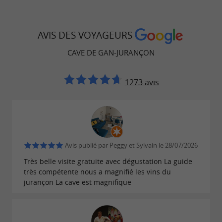
ou en
, la
amis
groupe
Cave de Gan-Jurançon
est une étape obligée pour les amateurs de vin
AVIS DES VOYAGEURS
et de gastronomie !
CAVE DE GAN-JURANÇON
Détentrice du
, la
label Tourisme & Handicap
1273 avis
Cave est idéalement située et facilement
accessible avec son grand parking, son aire de
pique-nique et son aire de service pour les
camping-cars. Soucieuse de faire valoir une
viticulture responsable et tournée vers l’avenir,
Avis publié par Peggy et Sylvain le 28/07/2026
nous mettons en œuvre tout notre savoir-faire
Très belle visite gratuite avec dégustation La guide
pour vous proposer un voyage inoubliable au
très compétente nous a magnifié les vins du
jurançon La cave est magnifique
pays du Jurançon.