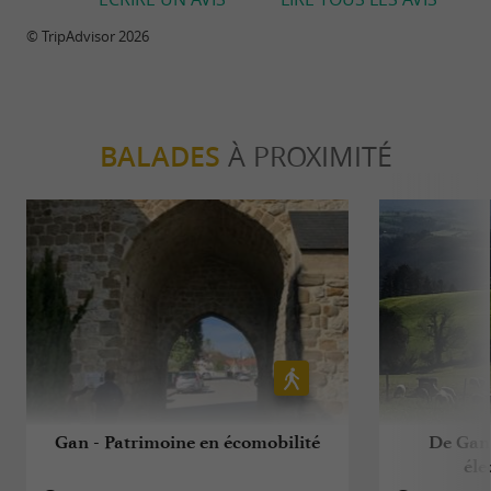
© TripAdvisor 2026
BALADES
À PROXIMITÉ
Gan - Patrimoine en écomobilité
De Gan 
éle