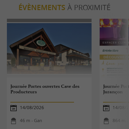
ÉVÈNEMENTS
À PROXIMITÉ
Journée Portes ouvertes Cave des
Journée Port
Producteurs
Jurançon
14/08/2026
14/08/
46 m - Gan
864 m -