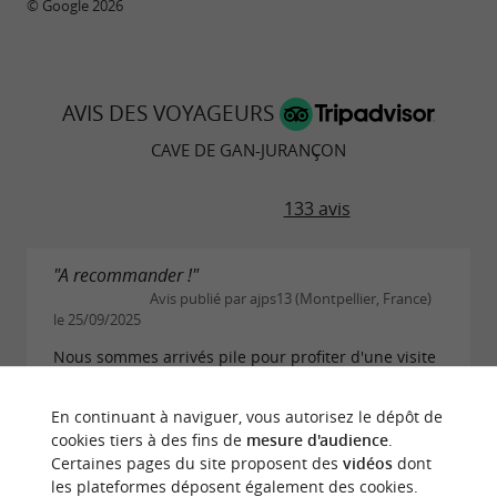
© Google 2026
AVIS DES VOYAGEURS
CAVE DE GAN-JURANÇON
133 avis
"A recommander !"
Avis publié par ajps13 (Montpellier, France)
le 25/09/2025
Nous sommes arrivés pile pour profiter d'une visite
guidée, vous pouvez vous y inscrire et la visite est
gratuite; Nous avons été guidés vers les pressoirs et
En continuant à naviguer, vous autorisez le dépôt de
cuves , explications sur la...
cookies tiers à des fins de
mesure d'audience
.
LIRE L'AVIS COMPLET
Certaines pages du site proposent des
vidéos
dont
les plateformes déposent également des cookies.