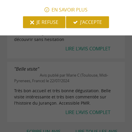
EN SAVOIR PLUS
"Très belle découverte"
Avis publié par sand b le 11/08/2024
JE REFUSE
J'ACCEPTE
Très belle visite , bien commentée , de beaux
endroits ....dégustation intéressante à la fin...lieu à
découvrir sans hesitation
LIRE L'AVIS COMPLET
"Belle visite"
Avis publié par Marie C (Toulouse, Midi-
Pyrenees, France) le 22/07/2024
Très bon accueil et très bonne dégustation. Belle
visite intéressante et très bien commentée sur
l'histoire du Jurançon. Accessible PMR.
LIRE L'AVIS COMPLET
ECRIRE UN AVIS
LIRE TOUS LES AVIS