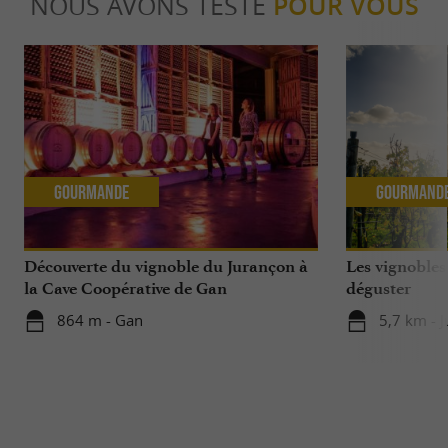
NOUS AVONS TESTÉ
POUR VOUS
Gourmande
Gourmand
Découverte du vignoble du Jurançon à
Les vignobles
la Cave Coopérative de Gan
déguster
864 m - Gan
5,7 km - 