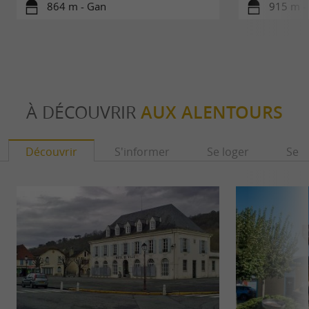
864 m - Gan
915 m -
À DÉCOUVRIR
AUX ALENTOURS
Découvrir
S'informer
Se loger
Se r