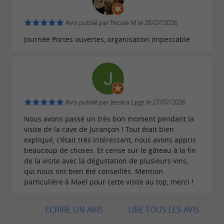
L'abus d'alcool est dangereux pour la santé, à
Avis publié par Nicole M le 28/07/2026
consommer avec modération
Journée Portes ouvertes, organisation impeccable
Avis publié par Jessica Lpgt le 27/07/2026
Nous avons passé un très bon moment pendant la
visite de la cave de Jurançon ! Tout était bien
expliqué, c'était très intéressant, nous avons appris
beaucoup de choses. Et cerise sur le gâteau à la fin
de la visite avec la dégustation de plusieurs vins,
qui nous ont bien été conseillés. Mention
particulière à Maël pour cette visite au top, merci !
ECRIRE UN AVIS
LIRE TOUS LES AVIS