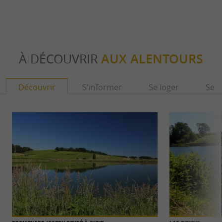
À DÉCOUVRIR
AUX ALENTOURS
Découvrir
S'informer
Se loger
Se r