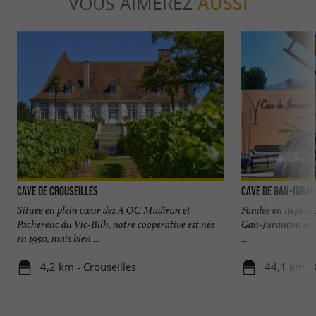
VOUS AIMEREZ
AUSSI
Cave de Crouseilles
Cave de Gan-Jura
Située en plein cœur des A OC Madiran et
Fondée en 1949 aux
Pacherenc du Vic-Bilh, notre coopérative est née
Gan-Jurançon est d
en 1950, mais bien ...
...
4,2 km - Crouseilles
44,1 km -