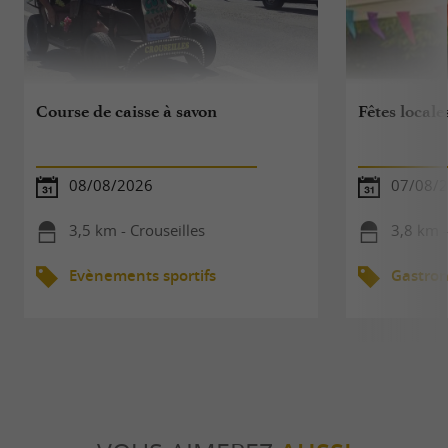
Course de caisse à savon
Fêtes locale
08/08/2026
07/08/
3,5 km - Crouseilles
3,8 km -
Evènements sportifs
Gastro