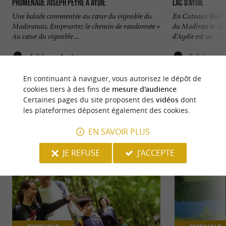
Promenade Joseph Peyré à Aydie
Lac d'Aydie
Une balade commentée au cœur du vignoble du
En Coteaux Béarn 
Madiranais. Empruntez le chemin de randonnée «
du Madiran et du 
Au cœur du vignoble ...
d'Aydie est un ...
4,2 km - Aydie
5,6 km - A
En continuant à naviguer, vous autorisez le dépôt de
cookies tiers à des fins de
mesure d'audience
.
Certaines pages du site proposent des
vidéos
dont
les plateformes déposent également des cookies.
NOUS AVONS TESTÉ
POUR VOUS
EN SAVOIR PLUS
JE REFUSE
J'ACCEPTE