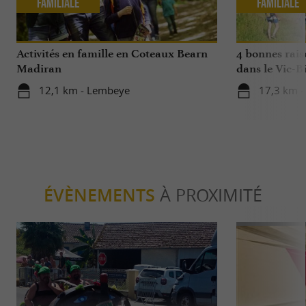
Familiale
Familiale
Activités en famille en Coteaux Bearn
4 bonnes rais
Madiran
dans le Vic-Bi
12,1 km - Lembeye
17,3 km -
ÉVÈNEMENTS
À PROXIMITÉ