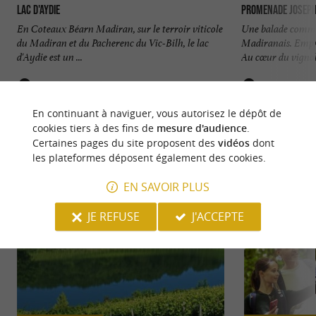
Lac d'Aydie
Promenade Joseph 
En Coteaux Béarn Madiran, sur le terroir viticole
Une balade comme
du Madiran et du Pacherenc du Vic-Bilh, le lac
Madiranais. Empr
d'Aydie est un ...
Au cœur du vignobl
3,0 km - Aydie
4,0 km - A
En continuant à naviguer, vous autorisez le dépôt de
cookies tiers à des fins de
mesure d'audience
.
Certaines pages du site proposent des
vidéos
dont
les plateformes déposent également des cookies.
EN SAVOIR PLUS
NOUS AVONS TESTÉ
POUR VOUS
JE REFUSE
J'ACCEPTE