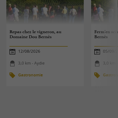
Repas chez le vigneron, au
Ferm'en sc
Domaine Dou Bernès
Bernès
12/08/2026
05/09/
3,0 km - Aydie
3,0 km 
Gastronomie
Gastro