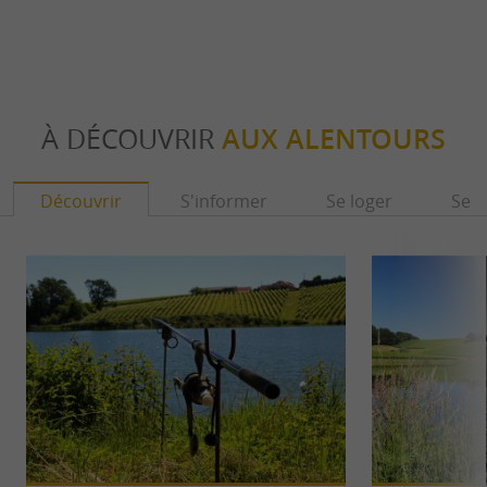
À DÉCOUVRIR
AUX ALENTOURS
Découvrir
S'informer
Se loger
Se r