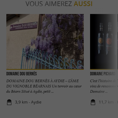
VOUS AIMEREZ
AUSSI
Domaine Dou Bernès
Domaine Pichard
DOMAINE DOU BERNÈS À AYDIE – L’ÂME
C’est l’histoire d
DU VIGNOBLE BÉARNAIS Un terroir au cœur
vins de renommé m
du Béarn Situé à Aydie, petit ...
Domaine ...
3,9 km - Aydie
11,7 km - 