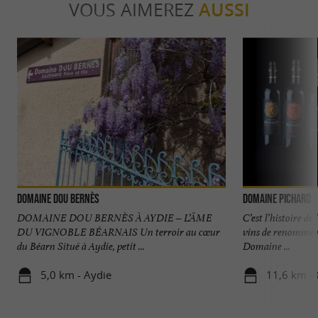
VOUS AIMEREZ
AUSSI
Domaine Dou Bernès
Domaine Pichard
DOMAINE DOU BERNÈS À AYDIE – L’ÂME
C’est l’histoire d
DU VIGNOBLE BÉARNAIS Un terroir au cœur
vins de renommé m
du Béarn Situé à Aydie, petit ...
Domaine ...
5,0 km - Aydie
11,6 km - 