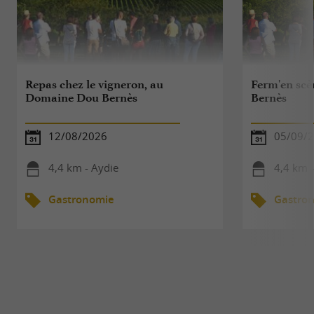
Repas chez le vigneron, au
Ferm'en sc
Domaine Dou Bernès
Bernès
12/08/2026
05/09/
4,4 km - Aydie
4,4 km 
Gastronomie
Gastro