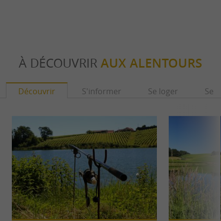
À DÉCOUVRIR
AUX ALENTOURS
Découvrir
S'informer
Se loger
Se r