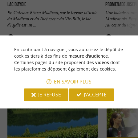
Lac d'Aydie
Promenade Joseph 
En Coteaux Béarn Madiran, sur le terroir viticole
Une balade comme
du Madiran et du Pacherenc du Vic-Bilh, le lac
Madiranais. Empr
d'Aydie est un ...
Au cœur du vignobl
4,6 km - Aydie
5,2 km - A
En continuant à naviguer, vous autorisez le dépôt de
cookies tiers à des fins de
mesure d'audience
.
Certaines pages du site proposent des
vidéos
dont
les plateformes déposent également des cookies.
EN SAVOIR PLUS
NOUS AVONS TESTÉ
POUR VOUS
JE REFUSE
J'ACCEPTE