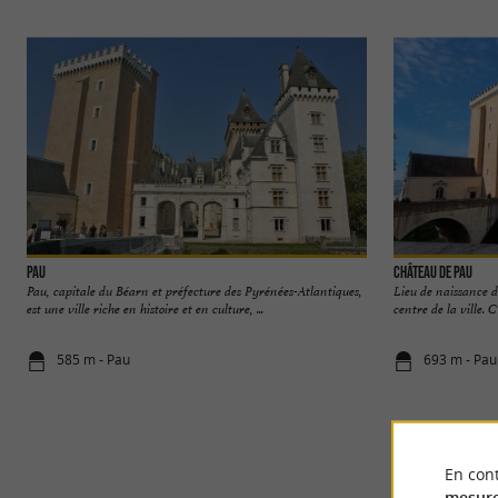
Pau
Château de Pau
Pau, capitale du Béarn et préfecture des Pyrénées-Atlantiques,
Lieu de naissance d
est une ville riche en histoire et en culture, ...
centre de la ville. C
585 m - Pau
693 m - Pau
En cont
mesure