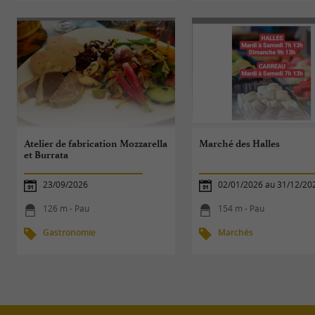
Atelier de fabrication Mozzarella
Marché des Halles
et Burrata
23/09/2026
02/01/2026 au 31/12/20
126 m - Pau
154 m - Pau
Gastronomie
Marchés