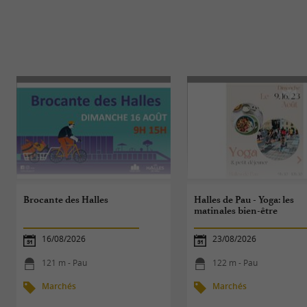
Brocante des Halles
Halles de Pau - Yoga: les
matinales bien-être
16/08/2026
23/08/2026
121 m - Pau
122 m - Pau
Marchés
Marchés