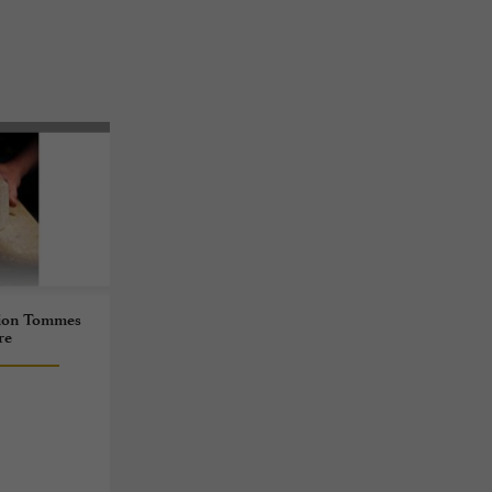
ation Tommes
re