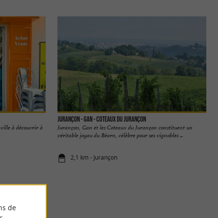
Jurançon - Gan - Coteaux du Jurançon
ville à découvrir à
Jurançon, Gan et les Coteaux du Jurançon constituent un
véritable joyau du Béarn, célèbre pour ses vignobles ...
2,1 km - Jurançon
ns de
s