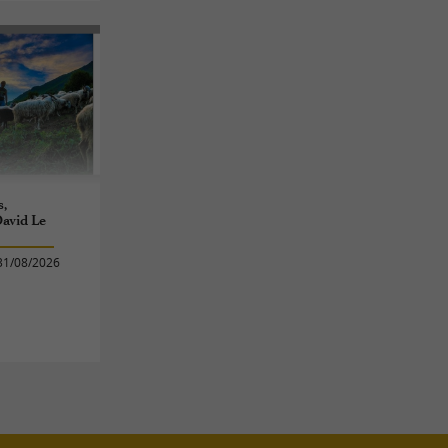
s,
avid Le
31/08/2026