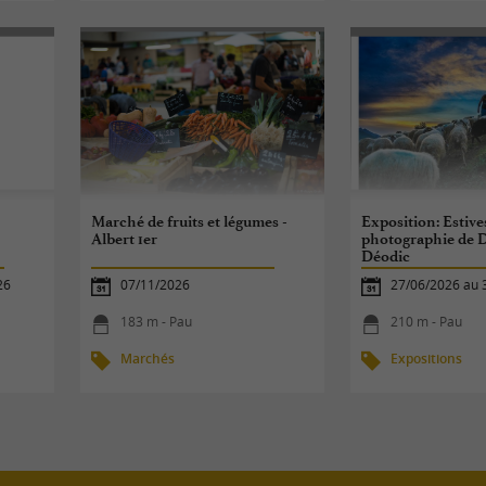
Marché de fruits et légumes -
Exposition: Estive
Albert 1er
photographie de D
Déodic
26
07/11/2026
27/06/2026 au 
183 m - Pau
210 m - Pau
Marchés
Expositions