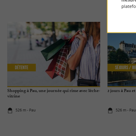
platef
Détente
Séjours / W
Shopping à Pau, une journée qui rime avec lèche-
2 jours à Pau e
vitrine
526 m - Pau
526 m - Pau