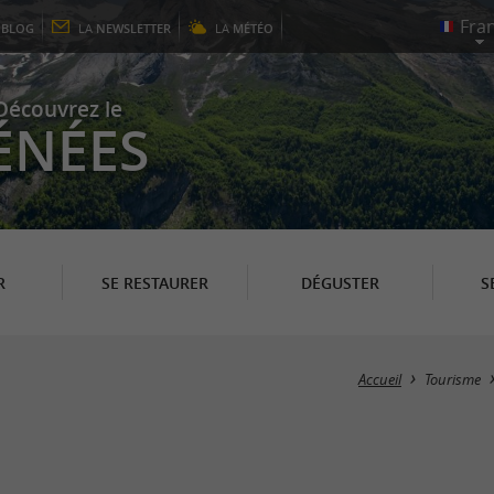
E
BLOG
LA
NEWSLETTER
LA
MÉTÉO
Découvrez le
ÉNÉES
R
SE RESTAURER
DÉGUSTER
S
Accueil
Tourisme