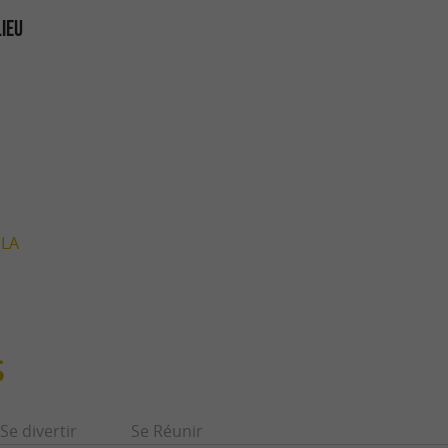
LIEU
 LA
S
Se divertir
Se Réunir