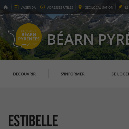
L'
AGENDA
ADRESSES
UTILES
GEO
LOCALISATION
L
BÉARN PYR
DÉCOUVRIR
S'INFORMER
SE LOGE
Estibelle