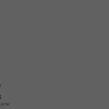
5
S
3.81"W