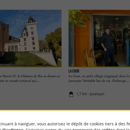
La Cour
e Henris IV, le Château de Pau se dresse au
La Cour, un petit village (atypique) dans la 
'est un musée national qui ...
Jurançon Véritable lieu de vie, d’échange, ...
1,7 km - Jurançon
inuant à naviguer, vous autorisez le dépôt de cookies tiers à des fi
 d'audience
. Certaines pages du site proposent des
vidéos
dont le