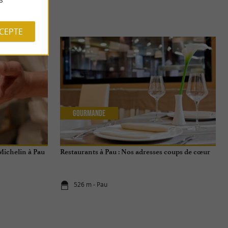
S
CCEPTE
Gourmande
 Michelin à Pau
Restaurants à Pau : Nos adresses coups de cœur
526 m - Pau