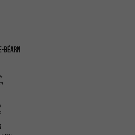
E-BÉARN
ic
rn
1
4
S