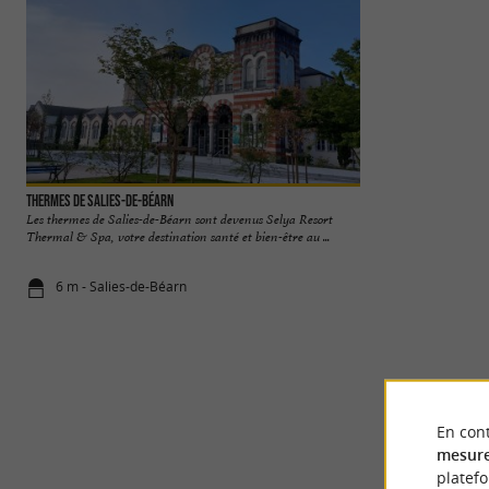
Thermes de Salies-de-Béarn
La Crypte du Bayaà
Les thermes de Salies-de-Béarn sont devenus Selya Resort
La Crypte du Bayaà
Thermal & Spa, votre destination santé et bien-être au ...
Salies-de-Béarn. À l’o
6 m - Salies-de-Béarn
221 m - Sal
En cont
mesure
platef