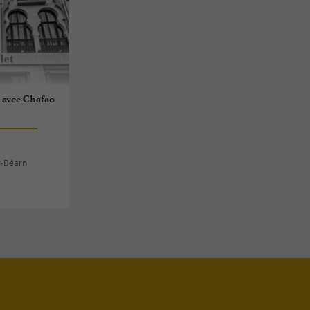
 avec Chafao
e-Béarn