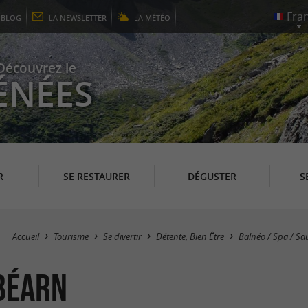
E
BLOG
LA
NEWSLETTER
LA
MÉTÉO
Découvrez le
ÉNÉES
R
SE RESTAURER
DÉGUSTER
S
Accueil
Tourisme
Se divertir
Détente, Bien Être
Balnéo / Spa / 
Béarn