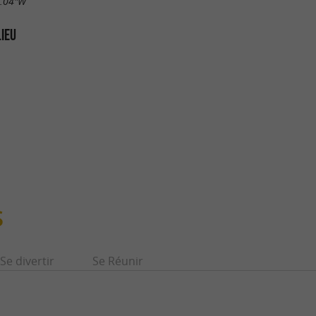
8.04"W
LIEU
S
Se divertir
Se Réunir