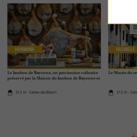
Gourmande
Culturelle
Le Jambon de Bayonne, un patrimoine culinaire
Le Musée du sel
préservé par la Maison du Jambon de Bayonne et
La Saline de Salies-de-Béarn
312 m - Salies-de-Béarn
312 m - Sal