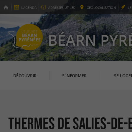
L'
AGENDA
ADRESSES
UTILES
GEO
LOCALISATION
L
BÉARN PYR
DÉCOUVRIR
S'INFORMER
SE LOGE
Thermes de Salies-de-