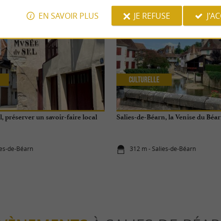
EN SAVOIR PLUS
JE REFUSE
J'A
Culturelle
, préserver un savoir-faire local
Salies-de-Béarn, la Venise du Béa
ies-de-Béarn
312 m - Salies-de-Béarn