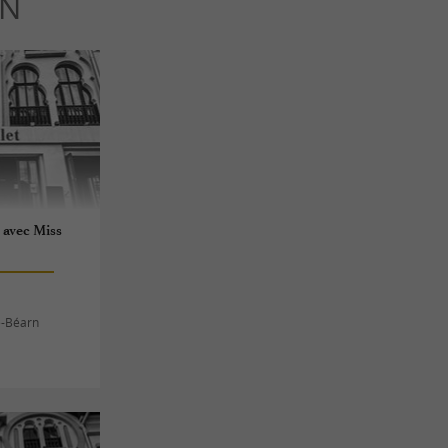
RN
 avec Miss
e-Béarn