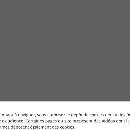
Salies-de-Béarn
 est une étonnante salle souterraine à
Déjà connues des romains qui venaient s'y b
rigine, il s’agissait d’un ...
la source salée de Salies ont toujours étées une
ies-de-Béarn
306 m - Salies-de-Béarn
inuant à naviguer, vous autorisez le dépôt de cookies tiers à des fi
NOUS AVONS TESTÉ
POUR VOU
 d'audience
. Certaines pages du site proposent des
vidéos
dont le
ormes déposent également des cookies.