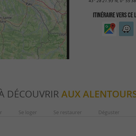
43° 28'21.93"N, 0° 55'3
ITINÉRAIRE VERS CE 
À DÉCOUVRIR
AUX ALENTOUR
r
Se loger
Se restaurer
Déguster