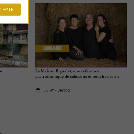
CCEPTE
Gourmande
rn
La Maison Bignalet, une référence
gastronomique de salaisons et boucheries en
Gascogne
5,0 km - Bellocq