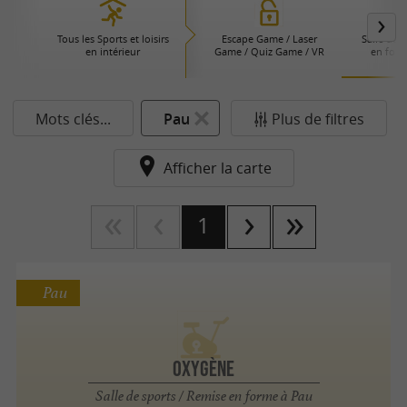
Tous les Sports et loisirs
Escape Game / Laser
Salle de 
en intérieur
Game / Quiz Game / VR
en form
Mots clés...
Pau
Plus de filtres
Afficher la carte
1
Pau
Oxygène
Salle de sports / Remise en forme à Pau