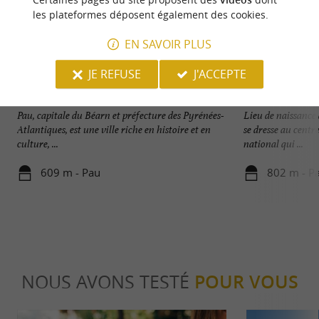
les plateformes déposent également des cookies.
EN SAVOIR PLUS
JE REFUSE
J'ACCEPTE
Pau
Château de Pau
Pau, capitale du Béarn et préfecture des Pyrénées-
Lieu de naissance 
Atlantiques, est une ville riche en histoire et en
se dresse au centre
culture, ...
national qui ...
609 m - Pau
802 m - P
NOUS AVONS TESTÉ
POUR VOUS