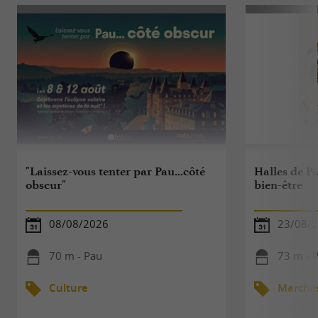
"Laissez-vous tenter par Pau...côté
Halles de Pa
obscur"
bien-être
08/08/2026
23/08/
70 m - Pau
73 m - 
Culture
Marché