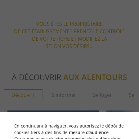
VOUS ÊTES LE PROPRIÉTAIRE
DE CET ÉTABLISSEMENT ? PRENEZ LE CONTRÔLE
DE VOTRE FICHE ET MODIFIEZ LA
SELON VOS DÉSIRS...
À DÉCOUVRIR
AUX ALENTOURS
Découvrir
S'informer
Se loger
Se r
En continuant à naviguer, vous autorisez le dépôt de
cookies tiers à des fins de
mesure d'audience
.
Certaines pages du site proposent des
vidéos
dont