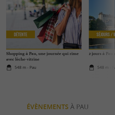
Détente
Séjours /
Shopping à Pau, une journée qui rime
2 jours à Pau
avec lèche-vitrine
548 m - Pau
548 m - P
ÉVÈNEMENTS
À PAU