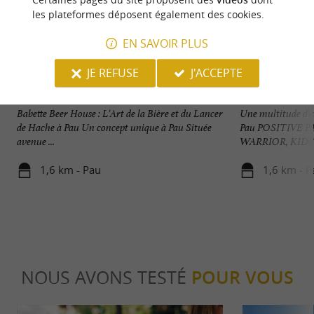
les plateformes déposent également des cookies.
EN SAVOIR PLUS
JE REFUSE
J'ACCEPTE
Babette Beer House - Lancer de Hache Pau
POSITIVE PARK
Babette Beer House : L'Art de la Bière et du Lancer
Une multitude d'ac
de Hache à Pau Un concept unique à Pau Située
Pau POSITIVE 
avenue ...
WARRIOR, KIDS 
1,6 km - Pau
1,6 km - P
NOUS AVONS TESTÉ
POUR VOUS