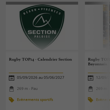
Rugby TOP14 - Calendrier Section
Rugby TOP14
Bayonnais
05/09/2026 au 05/06/2027
12/09/
269 m - Pau
269 m -
Evènements sportifs
Evèneme