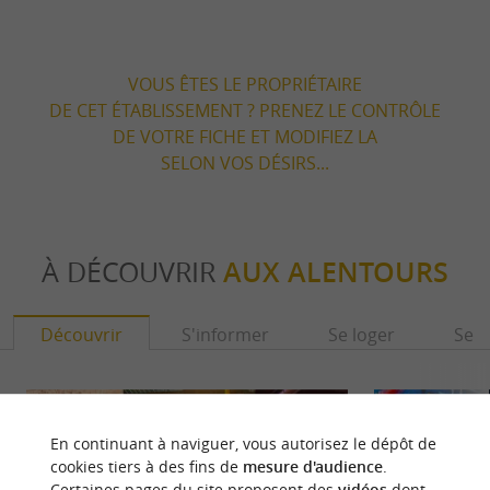
VOUS ÊTES LE PROPRIÉTAIRE
DE CET ÉTABLISSEMENT ? PRENEZ LE CONTRÔLE
DE VOTRE FICHE ET MODIFIEZ LA
SELON VOS DÉSIRS...
À DÉCOUVRIR
AUX ALENTOURS
Découvrir
S'informer
Se loger
Se r
En continuant à naviguer, vous autorisez le dépôt de
cookies tiers à des fins de
mesure d'audience
.
Certaines pages du site proposent des
vidéos
dont