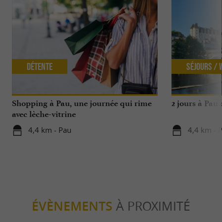
Détente
Séjours /
Shopping à Pau, une journée qui rime
2 jours à Pau
avec lèche-vitrine
4,4 km - Pau
4,4 km - 
ÉVÈNEMENTS
À PROXIMITÉ