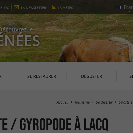
E
BLOG
LA
NEWSLETTER
LA
MÉTÉO
Découvrez le
ÉNÉES
R
SE RESTAURER
DÉGUSTER
S
Accueil
Tourisme
Se divertir
Sports et
te / Gyropode à Lacq