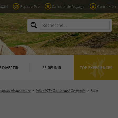
Espace Pro
Carnets de Voyage
Connexion
E DIVERTIR
SE RÉUNIR
TOP EXPÉRIENCES
Masquer la carte
 loisirs pleine nature
Vélo / VTT / Trottinette / Gyropode
Lacq