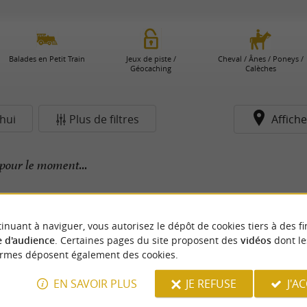
Balades en Petit Train
Jeux de piste /
Cheval / Ânes / Poneys /
Géocaching
Calèches
hui
Plus de filtres
Affiche
pour le moment...
inuant à naviguer, vous autorisez le dépôt de cookies tiers à des fi
 d'audience
. Certaines pages du site proposent des
vidéos
dont le
ormes déposent également des cookies.
EN SAVOIR PLUS
JE REFUSE
J'A