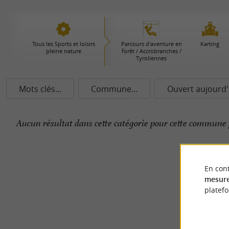
Tous les Sports et loisirs
Parcours d'aventure en
Karting
pleine nature
forêt / Accrobranches /
Tyroliennes
Mots clés...
Commune...
Ouvert aujourd'
Aucun résultat dans cette catégorie pour cette commune 
En cont
mesure
platef