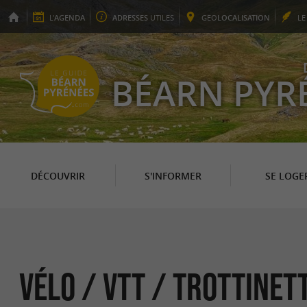
L'
AGENDA
ADRESSES
UTILES
GEO
LOCALISATION
L
BÉARN PYR
DÉCOUVRIR
S'INFORMER
SE LOGE
Vélo / VTT / Trottinet