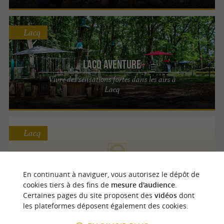
Lacq
Lacq Aventure
Vivre des sensations fortes dans les airs à
Lacq
Lacq
RTECH RACING
En continuant à naviguer, vous autorisez le dépôt de
cookies tiers à des fins de
mesure d'audience
.
Pilotage automobile / Circuits automobiles
Certaines pages du site proposent des
vidéos
dont
les plateformes déposent également des cookies.