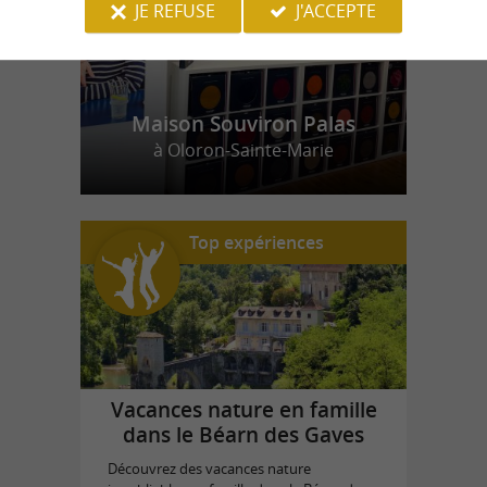
JE REFUSE
J'ACCEPTE
Maison Souviron Palas
à Oloron-Sainte-Marie
Top expériences
Vacances nature en famille
dans le Béarn des Gaves
Découvrez des vacances nature