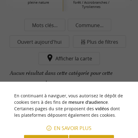
pleine nature
forêt / Accrobranches /
Tyroliennes
Mots clés...
Commune...
Ouvert aujourd'hui
Plus de filtres
Afficher la carte
Aucun résultat dans cette catégorie pour cette
commune pour le moment...
En continuant à naviguer, vous autorisez le dépôt de
cookies tiers à des fins de
mesure d'audience
.
n
o
t
e
c
o
u
p
e
c
o
e
u
Certaines pages du site proposent des
vidéos
dont
r
d
r
les plateformes déposent également des cookies.
EN SAVOIR PLUS