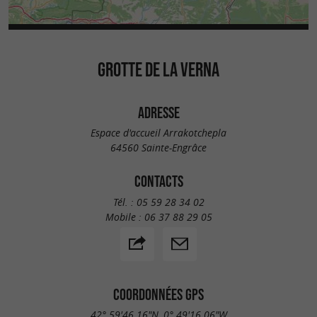
GROTTE DE LA VERNA
ADRESSE
Espace d'accueil Arrakotchepla
64560 Sainte-Engrâce
CONTACTS
Tél. :
05 59 28 34 02
Mobile :
06 37 88 29 05
COORDONNÉES GPS
42° 59'46.16"N, 0° 49'16.06"W