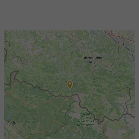
À RETROUVER SUR
LE BLOG DU
GUIDE BÉARN PYRÉNÉES
...
Aventure insolite dans les entrailles de la Terre :
la Grotte de la Verna