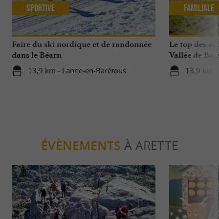
Sportive
Familiale
Faire du ski nordique et de randonnée
Le top des act
dans le Béarn
Vallée de Bar
13,9 km - Lanne-en-Barétous
13,9 km -
ÉVÈNEMENTS
À ARETTE