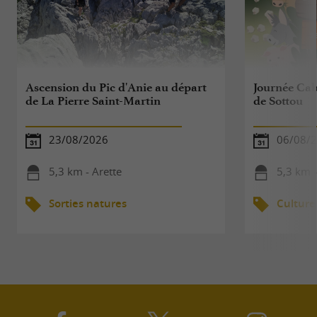
Ascension du Pic d'Anie au départ
Journée Cab
de La Pierre Saint-Martin
de Sottou
23/08/2026
06/08/
5,3 km - Arette
5,3 km -
Sorties natures
Culture