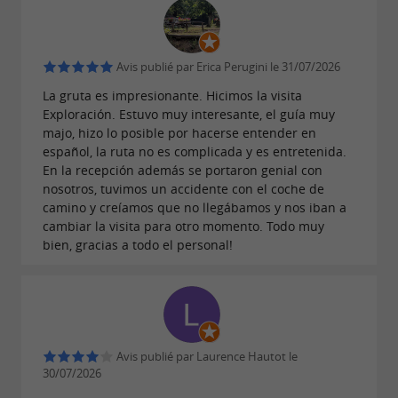
24€ par adulte / 17€ par enfant
Tarif :
Avis publié par Erica Perugini le 31/07/2026
Exploration
La gruta es impresionante. Hicimos la visita
Exploración. Estuvo muy interesante, el guía muy
2h + accès grotte (âge minimum : 10 ans)
majo, hizo lo posible por hacerse entender en
español, la ruta no es complicada y es entretenida.
Vous quittez l'aménagement touristique pour
En la recepción además se portaron genial con
une exploration souterraine adaptée à tous les
nosotros, tuvimos un accidente con el coche de
camino y creíamos que no llegábamos y nos iban a
niveaux. Pantalon obligatoire.
cambiar la visita para otro momento. Todo muy
29€ par adulte / 22€ par enfant
bien, gracias a todo el personal!
Tarif :
AVENTURE SPÉLÉO
Avis publié par Laurence Hautot le
Quelle que soit la visite, nous rentrons dans
30/07/2026
une
où l’