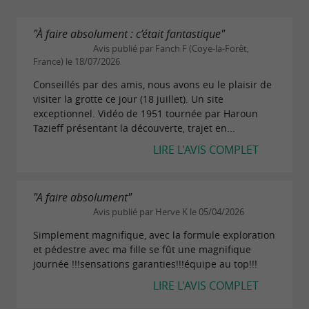
Tarif :
"À faire absolument : c’était fantastique"
Avis publié par Fanch F (Coye-la-Forêt,
Adélie
France) le 18/07/2026
5h + accès grotte (âge minimum : 14 ans)
Conseillés par des amis, nous avons eu le plaisir de
visiter la grotte ce jour (18 juillet). Un site
Randonnée spéléo sportive, et technique, hors
exceptionnel. Vidéo de 1951 tournée par Haroun
Tazieff présentant la découverte, trajet en...
sentier (éboulis et blocs)
LIRE L'AVIS COMPLET
68€
Tarif :
"A faire absolument"
Aranzadi
Avis publié par Herve K le 05/04/2026
Simplement magnifique, avec la formule exploration
5h + accès grotte (âge minimum : 14 ans)
et pédestre avec ma fille se fût une magnifique
journée !!!sensations garanties!!!équipe au top!!!
Randonnée spéléo sportive et technique
LIRE L'AVIS COMPLET
(escalade sécurisée de 80m)