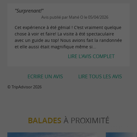
68€
Tarif :
"Surprenant!"
Avis publié par Mahé O le 05/04/2026
Arphidia
Cet expérience à été génial ! C'est vraiment quelque
chose à voir et faire! La visite à été spectaculaire
5h + accès grotte (âge minimum : 14 ans)
avec un guide au top! Nous avions fait la randonnée
et elle aussi était magnifique même si...
Parcours spéléo technique. Mains courantes
LIRE L'AVIS COMPLET
aériennes et descentes en rappel (maximum
8m).
ECRIRE UN AVIS
LIRE TOUS LES AVIS
68€
Tarif :
© TripAdvisor 2026
Mix Aventure
8h + accès grotte (âge minimum : 16 ans)
BALADES
À PROXIMITÉ
Combinaison des visites Chevalier Aranzadi ou