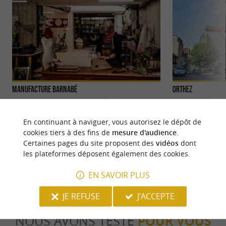
Manufacture Barnabé
Orthez
MANUFACTURE DE BÉRETS À ORTHEZ :
Principale ville d
SAVOIR-FAIRE ARTISANAL ET PATRIMOINE
Pau et Bayonne et
En continuant à naviguer, vous autorisez le dépôt de
BÉARNAIS Un lieu vivant de l’artisanat ...
13ème au ...
cookies tiers à des fins de
mesure d'audience
.
Certaines pages du site proposent des
vidéos
dont
115 m - Orthez
119 m - O
les plateformes déposent également des cookies.
EN SAVOIR PLUS
JE REFUSE
J'ACCEPTE
NOUS AVONS TESTÉ
POUR VOUS