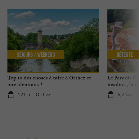
Séjours / Weekend
Détente
Top 10 des choses à faire à Orthez et
Le Paradis Pe
aux alentours !
insolites, la 
sauvages …
121 m - Orthez
6,2 km - 