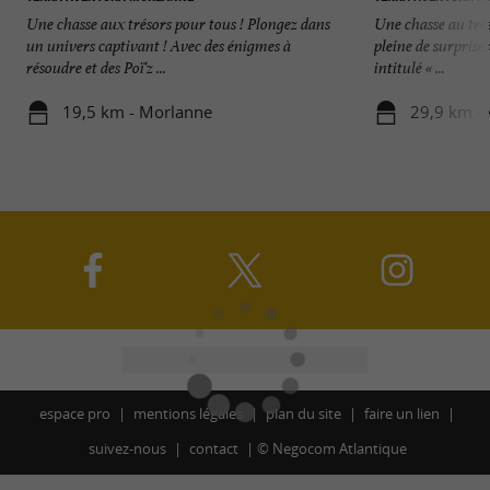
Une chasse aux trésors pour tous ! Plongez dans
Une chasse au tré
un univers captivant ! Avec des énigmes à
pleine de surprise
résoudre et des Poï'z ...
intitulé « ...
19,5 km - Morlanne
29,9 km - 
espace pro
mentions légales
plan du site
faire un lien
suivez-nous
contact
©
Negocom Atlantique