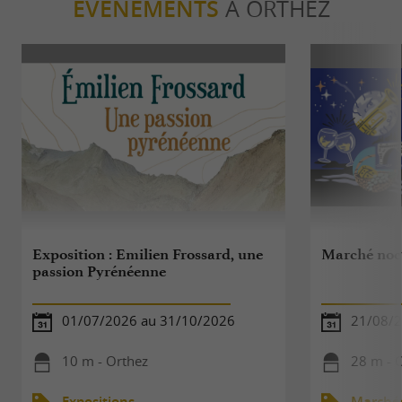
ÉVÈNEMENTS
À ORTHEZ
Exposition : Emilien Frossard, une
Marché noc
passion Pyrénéenne
01/07/2026 au 31/10/2026
21/08/
10 m - Orthez
28 m - 
Expositions
Marché