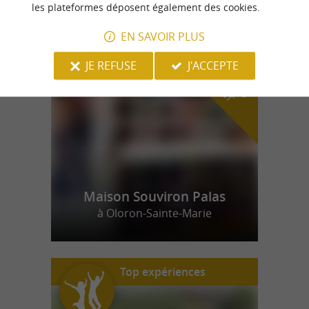
les plateformes déposent également des cookies.
EN SAVOIR PLUS
n
o
t
e
c
o
u
p
e
c
o
e
u
r
d
r
JE REFUSE
J'ACCEPTE
Maison Souviron Palas
à Oloron-Sainte-Marie
Top expériences