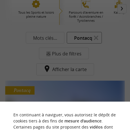
Tous les Sports et loisirs
Parcours d'aventure en
Karting
pleine nature
forêt / Accrobranches /
Tyroliennes
Mots clés...
Pontacq
Plus de filtres
Afficher la carte
Pontacq
Terra Aventura Pontacq
En continuant à naviguer, vous autorisez le dépôt de
cookies tiers à des fins de
mesure d'audience
.
Chasse au trésor ludique & patrimoine
Certaines pages du site proposent des
vidéos
dont