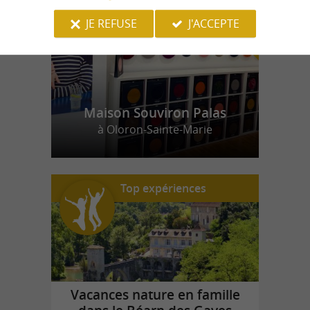
JE REFUSE
J'ACCEPTE
Maison Souviron Palas
à Oloron-Sainte-Marie
Top expériences
Vacances nature en famille