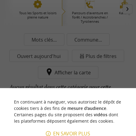
Tous les Sports et loisirs
Parcours d'aventure en
Karting
pleine nature
forêt / Accrobranches /
Tyroliennes
Mots clés...
Commune...
Ouvert aujourd'hui
Plus de filtres
Afficher la carte
Aucun résultat dans cette catégorie pour cette
commune pour le moment...
En continuant à naviguer, vous autorisez le dépôt de
cookies tiers à des fins de
mesure d'audience
.
Certaines pages du site proposent des
vidéos
dont
n
o
t
e
c
o
u
p
e
c
o
e
u
les plateformes déposent également des cookies.
r
d
r
EN SAVOIR PLUS