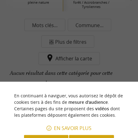
pleine nature
forêt / Accrobranches /
Tyroliennes
Mots clés...
Commune...
Plus de filtres
Afficher la carte
Aucun résultat dans cette catégorie pour cette
commune pour le moment...
En continuant à naviguer, vous autorisez le dépôt de
cookies tiers à des fins de
mesure d'audience
.
n
o
t
e
c
o
u
p
e
c
o
e
u
Certaines pages du site proposent des
vidéos
dont
r
d
r
les plateformes déposent également des cookies.
EN SAVOIR PLUS