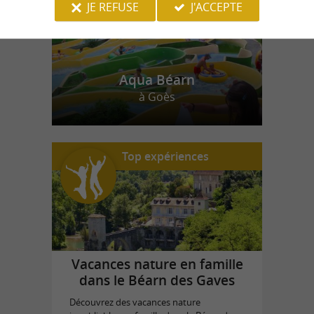
JE REFUSE
J'ACCEPTE
Aqua Béarn
à Goès
Top expériences
Vacances nature en famille
dans le Béarn des Gaves
Découvrez des vacances nature