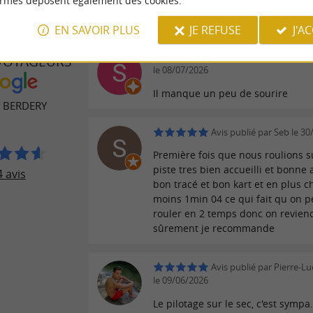
ormes déposent également des cookies.
EN SAVOIR PLUS
JE REFUSE
J'A
Avis publié par Stéphan
 VOYAGEURS
le 08/07/2026
Il manque un peu de sourire
T BERDERY
Avis publié par Seb le 3
Première fois que nous roulions s
piste tres bien accueilli et bonn
 avis
bon tracé et bon kart et en plus 
moins 1min 04 ce qui fait qu on p
rouler en 2 temps donc on revien
sûrement je recommande
Avis publié par Pierre-L
le 09/06/2026
Le pilotage sur le sec, c'est sympa.