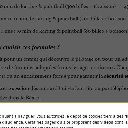
10 min de karting & paintball (300 billes + 1 boisson) →
4
 ans : 10 min de karting & paintball (200 billes + boisso
11 ans : 10 min de karting & paintball (80 billes + boisso
 choisir ces formules ?
t pour un enfant qui découvre le pilotage ou pour un adul
e de formules adaptées à tous les âges et niveaux. Chaq
insi qu'un encadrement formé pour garantir la
sécurité et
dès aujourd'hui via leur site ou par télépho
votre session
tive dans le Béarn.
inuant à naviguer, vous autorisez le dépôt de cookies tiers à des fi
 d'audience
. Certaines pages du site proposent des
vidéos
dont le