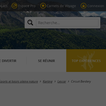
Espace Pro
Carnets de Voyage
Connexion
E DIVERTIR
SE RÉUNIR
TOP EXPÉRIENCES
Sports et loisirs pleine nature
Karting
Lescar
Circuit Berdery