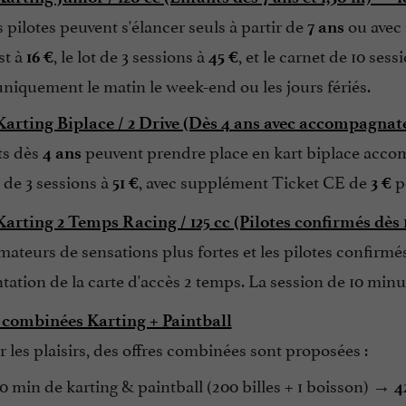
 pilotes peuvent s'élancer seuls à partir de
ou avec 
7 ans
st à
, le lot de 3 sessions à
, et le carnet de 10 sess
16 €
45 €
niquement le matin le week-end ou les jours fériés.
arting Biplace / 2 Drive (Dès 4 ans avec accompagnat
ts dès
peuvent prendre place en kart biplace accom
4 ans
ot de 3 sessions à
, avec supplément Ticket CE de
p
51 €
3 €
arting 2 Temps Racing / 125 cc (Pilotes confirmés dès 
mateurs de sensations plus fortes et les pilotes confirmés
tation de la carte d'accès 2 temps. La session de 10 minu
combinées Karting + Paintball
r les plaisirs, des offres combinées sont proposées :
10 min de karting & paintball (200 billes + 1 boisson) →
4