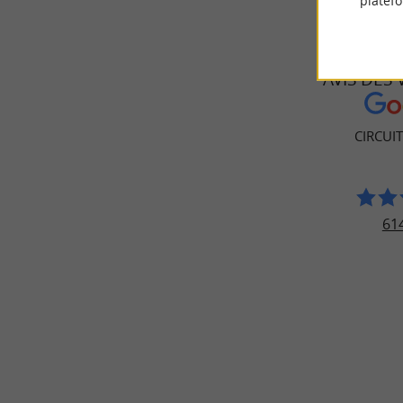
platef
AVIS DES
CIRCUI
614