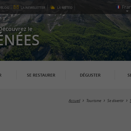
E
BLOG
LA
NEWSLETTER
LA
MÉTÉO
Découvrez le
ÉNÉES
R
SE RESTAURER
DÉGUSTER
S
Accueil
Tourisme
Se divertir