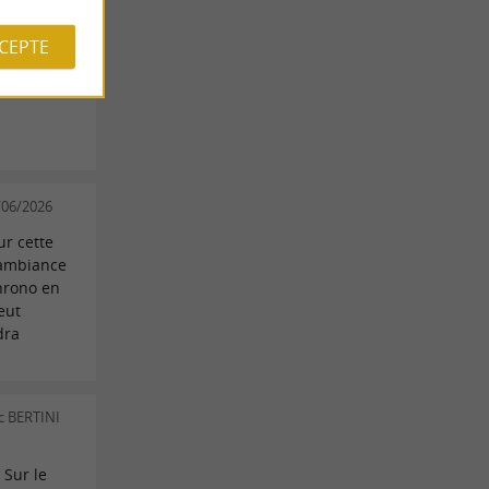
CCEPTE
e Massias
0/06/2026
ur cette
e ambiance
chrono en
eut
dra
uc BERTINI
 Sur le