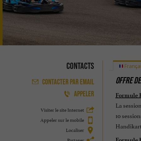
Contacts
França
OFFRE DE
CONTACTER
PAR EMAIL
APPELER
Formule K
La session
Visiter le site Internet
10 session
Appeler sur le mobile
Handikart
Localiser
Partager
Formule Ka