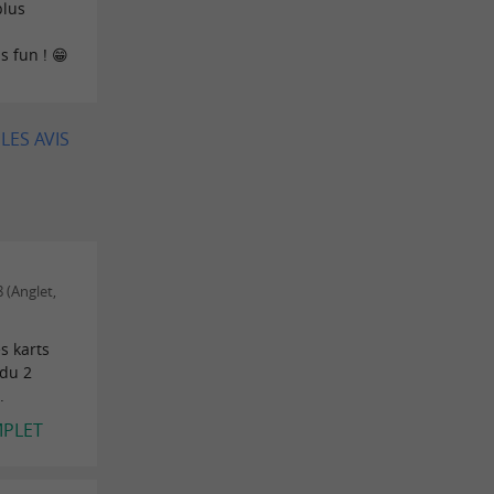
plus
s fun ! 😁
LES AVIS
 (Anglet,
es karts
 du 2
.
MPLET