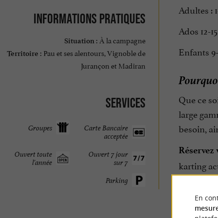
Adultes : 
Informations pratiques
Ados 12-15
À la campagne
Situation :
Enfants 9-
Pau et ses alentours, Vignoble de
Territoire :
Jurançon et Madiran
Pourquoi
Que ce soi
Services
large gamm
besoin, a
Groupes
Carte Bancaire
acceptée
Réservez 
Ouvert toute
Ouvert 7 jour
l'année
sur 7
karting ac
Parking
En cont
mesure