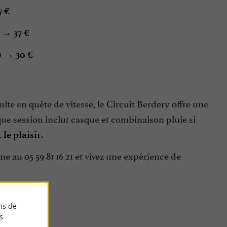
7 €
n) →
37 €
n) →
30 €
te en quête de vitesse, le Circuit Berdery offre une
ue session inclut casque et combinaison pluie si
.
 le plaisir
ne au 05 59 81 16 21 et vivez une expérience de
ns de
s