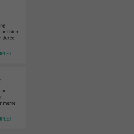
ing
 sont bien
ur durée
MPLET
21
x,on
...
ler même
MPLET