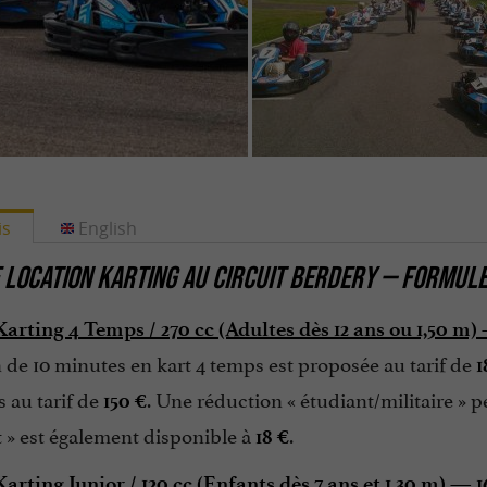
is
English
 LOCATION KARTING AU CIRCUIT BERDERY — FORMUL
arting 4 Temps / 270 cc (Adultes dès 12 ans ou 1,50 m) 
 de 10 minutes en kart 4 temps est proposée au tarif de
1
s au tarif de
. Une réduction « étudiant/militaire » p
150 €
 » est également disponible à
.
18 €
rting Junior / 120 cc (Enfants dès 7 ans et 1,30 m) — 1