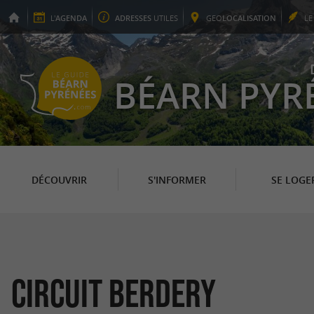
L'
AGENDA
ADRESSES
UTILES
GEO
LOCALISATION
L
BÉARN PYR
DÉCOUVRIR
S'INFORMER
SE LOGE
Circuit Berdery