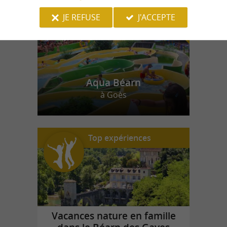
JE REFUSE
J'ACCEPTE
Aqua Béarn
à Goès
Top expériences
Vacances nature en famille