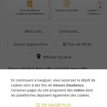
Tous les Gîtes et
Locations Insolites
Locations de Pre
Locations de Vacances
Locations de 
Mots clés...
Commune...
Ouvert aujourd'hui
Plus de filtres
Afficher la carte
Aucun résultat dans cette catégorie pour cette
commune pour le moment...
En continuant à naviguer, vous autorisez le dépôt de
cookies tiers à des fins de
mesure d'audience
.
Certaines pages du site proposent des
vidéos
dont
n
o
t
e
c
o
u
p
e
c
o
e
u
les plateformes déposent également des cookies.
r
d
r
EN SAVOIR PLUS