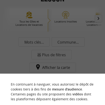
Tous les Gîtes et
Locations Insolites
Locations de Pre
Locations de Vacances
Locations de 
Mots clés...
Commune...
Plus de filtres
Afficher la carte
Aucun résultat dans cette catégorie pour cette
En continuant à naviguer, vous autorisez le dépôt de
commune pour le moment...
cookies tiers à des fins de
mesure d'audience
.
Certaines pages du site proposent des
vidéos
dont
les plateformes déposent également des cookies.