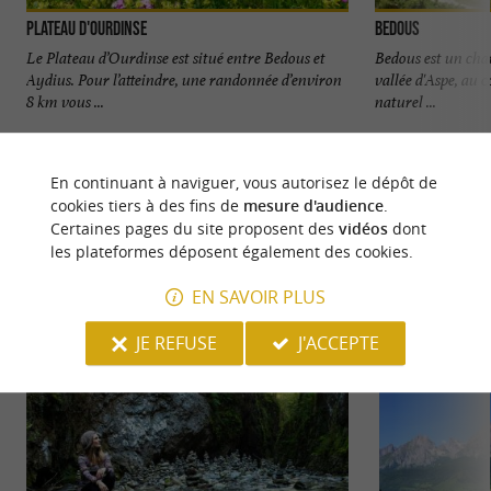
Plateau d'Ourdinse
Bedous
Le Plateau d’Ourdinse est situé entre Bedous et
Bedous est un cha
Aydius. Pour l’atteindre, une randonnée d’environ
vallée d'Aspe, au 
8 km vous ...
naturel ...
5,0 km - Bedous
5,9 km - 
En continuant à naviguer, vous autorisez le dépôt de
cookies tiers à des fins de
mesure d'audience
.
Certaines pages du site proposent des
vidéos
dont
les plateformes déposent également des cookies.
EN SAVOIR PLUS
NOUS AVONS TESTÉ
POUR VOUS
JE REFUSE
J'ACCEPTE