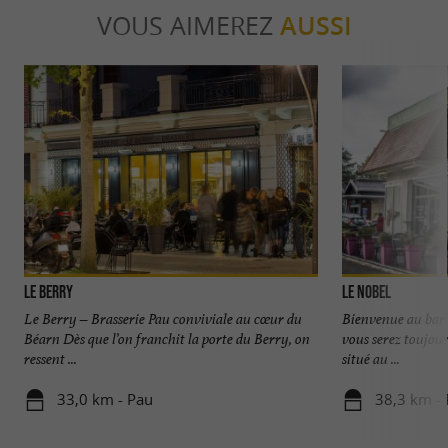
VOUS AIMEREZ
AUSSI
Le Berry
Le Nobel
Le Berry – Brasserie Pau conviviale au cœur du
Bienvenue au bar 
Béarn Dès que l’on franchit la porte du Berry, on
vous serez toujour
ressent ...
situé au ...
33,0 km - Pau
38,3 km -