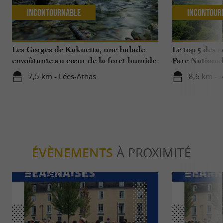
Incontournable
Incontour
Les Gorges de Kakuetta, une balade
Le top 5 des a
envoûtante au cœur de la foret humide
Parc National
7,5 km - Lées-Athas
8,6 km - 
ÉVÈNEMENTS
À PROXIMITÉ