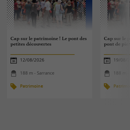
Cap sur le patrimoine ! Le pont des
Cap sur le 
petites découvertes
pont de pier
12/08/2026
19/08/
188 m - Sarrance
188 m -
Patrimoine
Patrimo