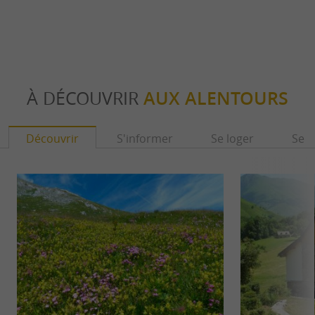
À DÉCOUVRIR
AUX ALENTOURS
Découvrir
S'informer
Se loger
Se r