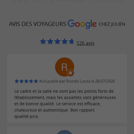
SUR LA ROUTE DES VACANCES ET DÉCOUVRIR
LE BÉARN
AVIS DES VOYAGEURS
Après votre repas dans ce restaurant près de
CHEZ JULIEN
Pau, partez explorer les paysages vallonnés du
nord Béarn, les marchés de producteurs locaux
526 avis
ou encore la ville de Pau et son patrimoine
historique. La proximité des Landes permet
également de belles escapades nature à moins
de 30 kilomètres.
Avis publié par Roméo Lanza le 26/07/2026
Le cadre et la salle ne sont pas les points forts de
CONSEILS AUX VOYAGEURS
l’établissement, mais les assiettes sont généreuses
et de bonne qualité. Le service est efficace,
• Profitez de votre passage pour découvrir les
chaleureux et authentique. Bon rapport
qualité‑prix.
villages typiques du Béarn.
• Pensez aux burgers et pizzas à emporter pour