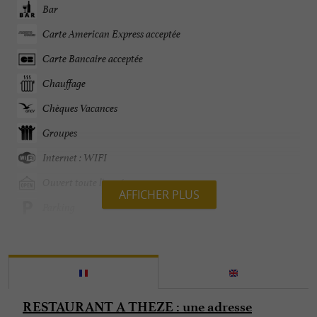
Bar
Carte American Express acceptée
Carte Bancaire acceptée
Chauffage
Chèques Vacances
Groupes
Internet : WIFI
Ouvert toute l'année
AFFICHER PLUS
Parking
Parle anglais
Parle espagnol
Plats cuisinés à emporter
RESTAURANT A THEZE : une adresse
Salle de Séminaire