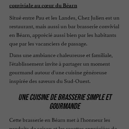
conviviale au cœur du Béarn
Terrasse
Situé entre Pau et les Landes, Chez Julien est un
Tickets Restaurant
restaurant, mais aussi un bar brasserie convivial
Télévision : oui
en Béarn, apprécié aussi bien par les habitants
que par les vacanciers de passage.
Dans une ambiance chaleureuse et familiale,
l'établissement invite à partager un moment
gourmand autour d'une cuisine généreuse
inspirée des saveurs du Sud-Ouest.
UNE CUISINE DE BRASSERIE SIMPLE ET
GOURMANDE
Cette brasserie en Béarn met à l'honneur les
produits de saison et les recettes appréciées de