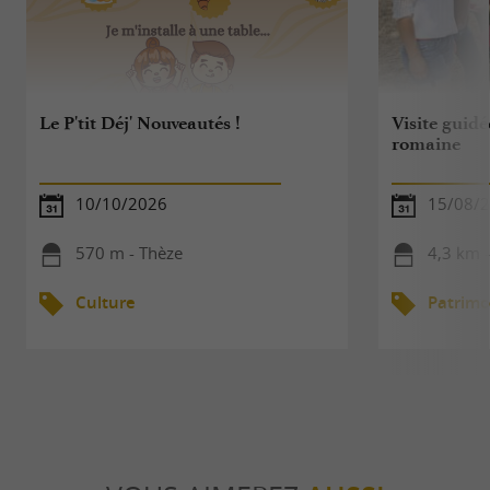
Le P'tit Déj' Nouveautés !
Visite guidée
romaine
10/10/2026
15/08/
570 m - Thèze
4,3 km 
Culture
Patrimo