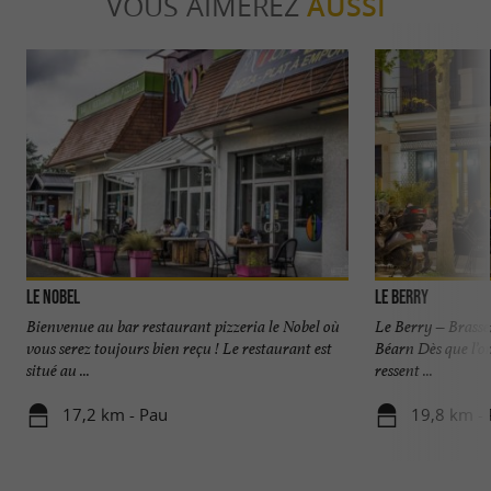
VOUS AIMEREZ
AUSSI
Le Nobel
Le Berry
Bienvenue au bar restaurant pizzeria le Nobel où
Le Berry – Brasse
vous serez toujours bien reçu ! Le restaurant est
Béarn Dès que l’on
situé au ...
ressent ...
17,2 km - Pau
19,8 km -