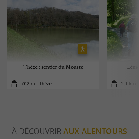
Thèze : sentier du Mousté
Lème
702 m - Thèze
2,1 km 
À DÉCOUVRIR
AUX ALENTOURS