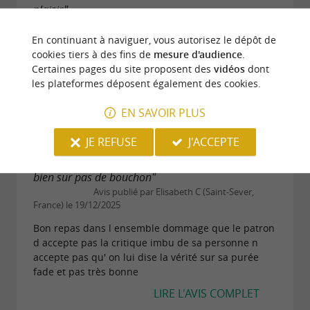
plaisir"
Avis publié par Michel M le 09/05/2026
En continuant à naviguer, vous autorisez le dépôt de
Trouvé par hasard en allant supporter l'équipe de
cookies tiers à des fins de
mesure d'audience
.
basket de ma petite fille hendayaise en quart de
Certaines pages du site proposent des
vidéos
dont
finale, super restaurant accueillant, très bon
les plateformes déposent également des cookies.
rapport qualité prix, très bons produits et...
EN SAVOIR PLUS
LIRE L'AVIS COMPLET
JE REFUSE
J'ACCEPTE
"Purée pas bonne et jus d ananas pas secoué et
bien sur pas de bouchon"
Avis publié par Elisabeth C (Saint-Sever,
France) le 19/12/2025
Bon repas dans l ensemble dommage que le patron
d accepte pas la critique imbu de sa personne n
accepte pas qu' on lui dise la vérité sur sa purée
fade et pas très bonne
LIRE L'AVIS COMPLET