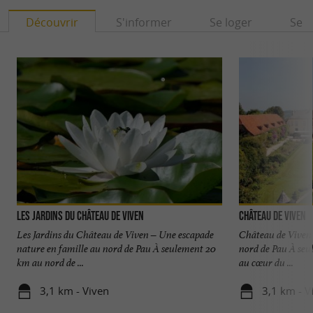
Découvrir
S'informer
Se loger
Se r
Les Jardins du Château de Viven
Château de Viven
Les Jardins du Château de Viven – Une escapade
Château de Viven 
nature en famille au nord de Pau À seulement 20
nord de Pau À seu
km au nord de ...
au cœur du ...
3,1 km - Viven
3,1 km - V