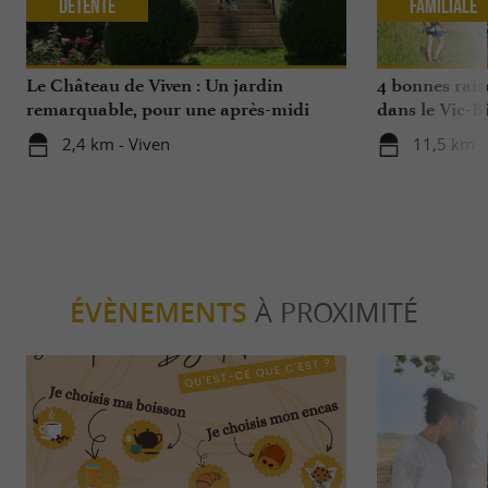
Détente
Familiale
Le Château de Viven : Un jardin
4 bonnes rais
remarquable, pour une après-midi
dans le Vic-Bi
exquise …
2,4 km - Viven
11,5 km -
ÉVÈNEMENTS
À PROXIMITÉ