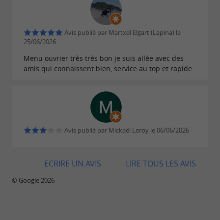
vos soirées en vacances. (le vendredi soir
jusqu'à 21H)
Avis publié par Martxel Elgart (Lapina) le
• Faites une halte à Pau pour visiter son
château
25/06/2026
et admirer la vue sur les Pyrénées.
Menu ouvrier très très bon je suis allée avec des
amis qui connaissent bien, service au top et rapide
Entre convivialité, cuisine généreuse et esprit de
village, Chez Julien est une adresse
incontournable pour découvrir l'ambiance
authentique d'un restaurant familial dans les
Avis publié par Mickaël Leroy le 06/06/2026
Pyrénées-Atlantiques.
ECRIRE UN AVIS
LIRE TOUS LES AVIS
© Google 2026