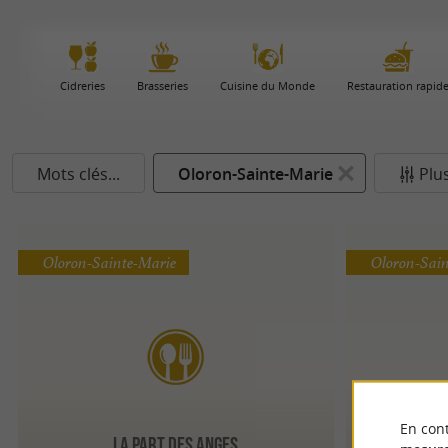
Cidreries
Brasseries
Cuisine du Monde
Restauration rapid
Mots clés...
Oloron-Sainte-Marie
Plus
Oloron-Sainte-Marie
Oloron-Sai
En cont
Au 
La Part Des Anges