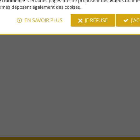
 d'audience
. Certaines pages du site proposent des
vidéos
dont le
Restauration rapide
Restauration rapide
ormes déposent également des cookies.
EN SAVOIR PLUS
JE REFUSE
J'A