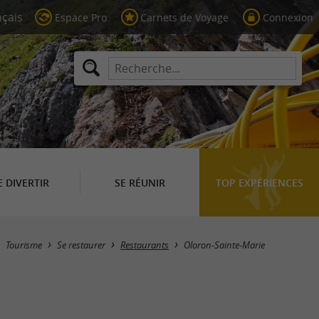
Espace Pro
Carnets de Voyage
Connexion
E DIVERTIR
SE RÉUNIR
TOP EXPÉRIENCES
Masquer la carte
Tourisme
Se restaurer
Restaurants
Oloron-Sainte-Marie