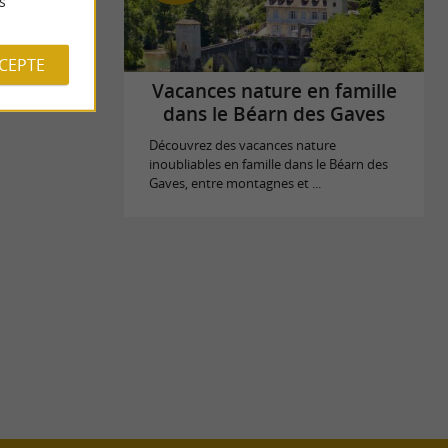
s
CCEPTE
Vacances nature en famille
dans le Béarn des Gaves
Découvrez des vacances nature
inoubliables en famille dans le Béarn des
Gaves, entre montagnes et ...