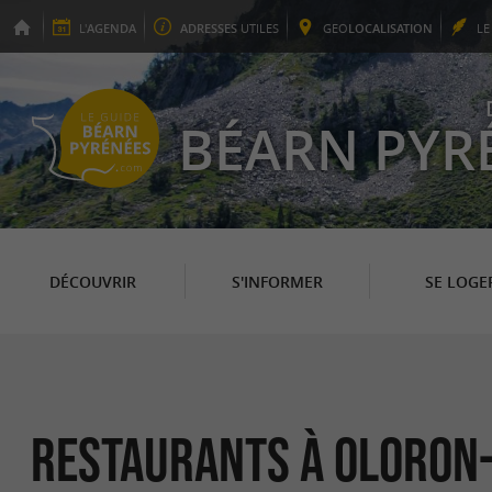
L'
AGENDA
ADRESSES
UTILES
GEO
LOCALISATION
L
BÉARN PYR
DÉCOUVRIR
S'INFORMER
SE LOGE
Restaurants à Oloron