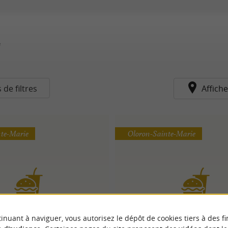
e
 de filtres
Affiche
nte-Marie
Oloron-Sainte-Marie
inuant à naviguer, vous autorisez le dépôt de cookies tiers à des fi
Fournil de mon Père
Pan'Pitch