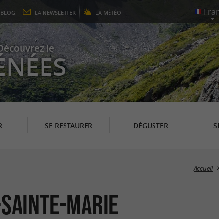
E
BLOG
LA
NEWSLETTER
LA
MÉTÉO
Découvrez le
ÉNÉES
R
SE RESTAURER
DÉGUSTER
S
Accueil
-Sainte-Marie