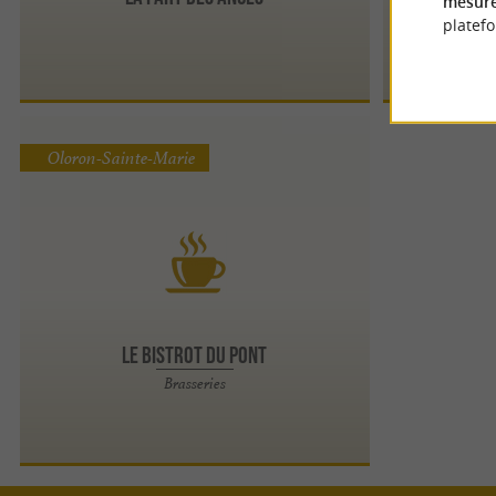
mesure
platef
Oloron-Sainte-Marie
Le Bistrot du Pont
Brasseries