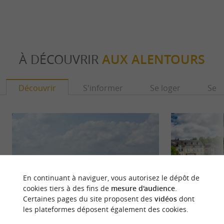
À DÉCOUVRIR
AUX ALENTOURS
Découvrir
S'informer
Se loger
Se r
En continuant à naviguer, vous autorisez le dépôt de
cookies tiers à des fins de
mesure d'audience
.
Certaines pages du site proposent des
vidéos
dont
les plateformes déposent également des cookies.