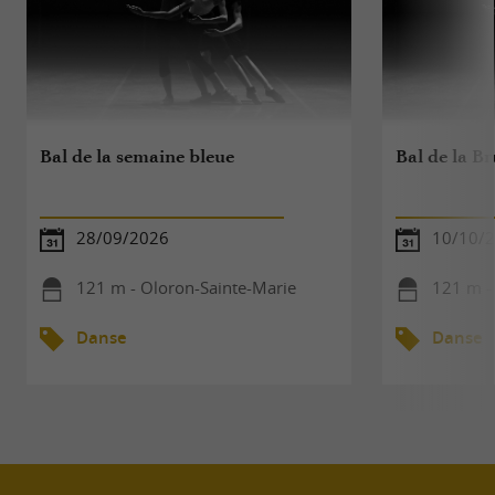
Bal de la semaine bleue
Bal de la B
28/09/2026
10/10/
121 m - Oloron-Sainte-Marie
121 m -
Danse
Danse