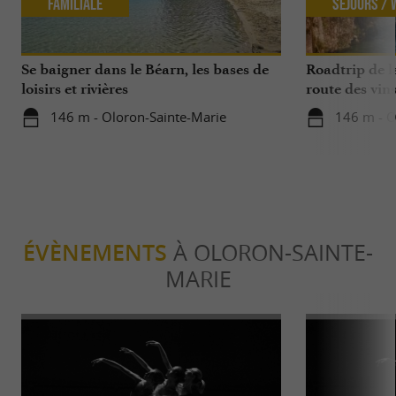
Familiale
Séjours /
Se baigner dans le Béarn, les bases de
Roadtrip de l
loisirs et rivières
route des vin
146 m - Oloron-Sainte-Marie
146 m - O
ÉVÈNEMENTS
À OLORON-SAINTE-
MARIE