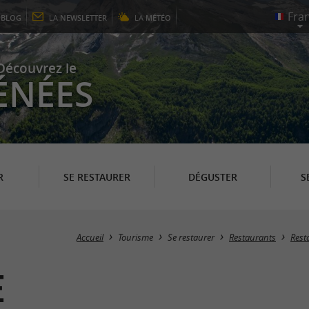
E
BLOG
LA
NEWSLETTER
LA
MÉTÉO
Découvrez le
ÉNÉES
R
SE RESTAURER
DÉGUSTER
S
Accueil
Tourisme
Se restaurer
Restaurants
Rest
e