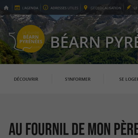
L'
AGENDA
ADRESSES
UTILES
GEO
LOCALISATION
L
BÉARN PYR
DÉCOUVRIR
S'INFORMER
SE LOGE
Au Fournil de mon Pèr