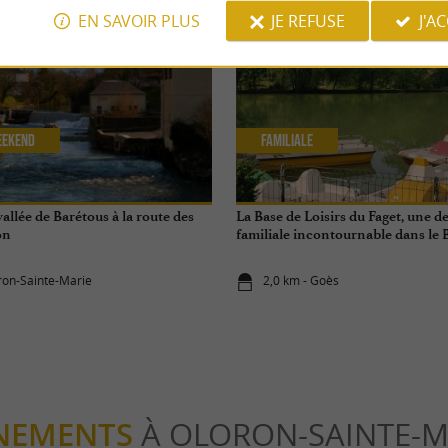
EN SAVOIR PLUS
JE REFUSE
J'A
eekend
Familiale
vallée de Barétous à la route des
La Base de Loisirs du Faget, une d
on
familiale incontournable dans le 
ron-Sainte-Marie
2,0 km - Goès
NEMENTS
À OLORON-SAINTE-M