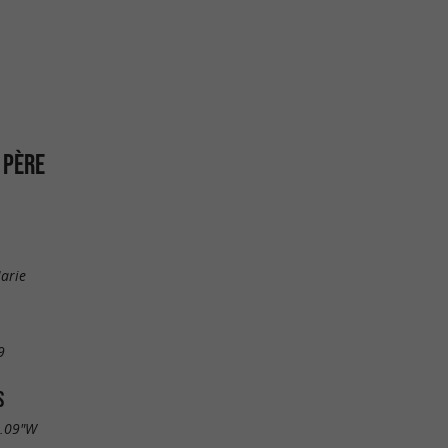
 PÈRE
arie
9
S
7.09"W