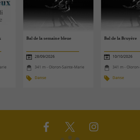
x
Bal de la semaine bleue
Bal de la Bruyère
28/09/2026
10/10/2026
arie
341 m - Oloron-Sainte-Marie
341 m - Oloron
Danse
Danse