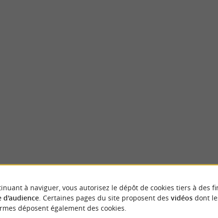
Lartigue 1910
end sa source à la confluence entre le Gave
Labellisée Entreprise du Patrimoine Vivant
ssau, près ...
à son savoir-faire artisanal unique et bénéfic
oron-Sainte-Marie
1,4 km - Bidos
NOUS AVONS TESTÉ
POUR VOU
inuant à naviguer, vous autorisez le dépôt de cookies tiers à des fi
 d'audience
. Certaines pages du site proposent des
vidéos
dont le
ormes déposent également des cookies.