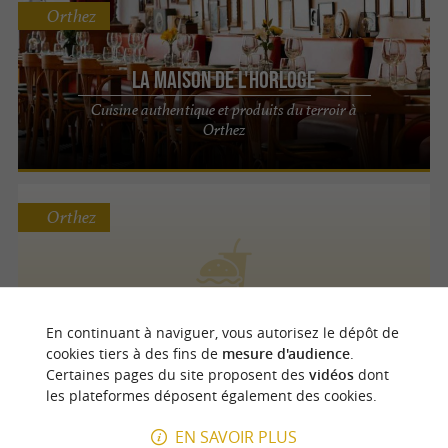
Orthez
La Maison de l'horloge
Cuisine authentique et produits du terroir à
Orthez
Orthez
Restaurant An Nam
Restauration rapide
En continuant à naviguer, vous autorisez le dépôt de
cookies tiers à des fins de
mesure d'audience
.
Certaines pages du site proposent des
vidéos
dont
les plateformes déposent également des cookies.
Orthez
EN SAVOIR PLUS