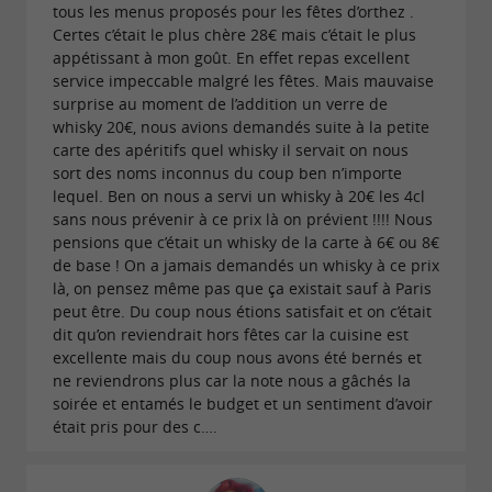
tous les menus proposés pour les fêtes d’orthez .
Le restaurant La Maison vous garantit un
Certes c’était le plus chère 28€ mais c’était le plus
moment unique en famille, entre amis ou en
appétissant à mon goût. En effet repas excellent
service impeccable malgré les fêtes. Mais mauvaise
... à renouveler sans modération !
groupe
surprise au moment de l’addition un verre de
whisky 20€, nous avions demandés suite à la petite
carte des apéritifs quel whisky il servait on nous
sort des noms inconnus du coup ben n’importe
lequel. Ben on nous a servi un whisky à 20€ les 4cl
sans nous prévenir à ce prix là on prévient !!!! Nous
pensions que c’était un whisky de la carte à 6€ ou 8€
de base ! On a jamais demandés un whisky à ce prix
là, on pensez même pas que ça existait sauf à Paris
peut être. Du coup nous étions satisfait et on c’était
dit qu’on reviendrait hors fêtes car la cuisine est
excellente mais du coup nous avons été bernés et
ne reviendrons plus car la note nous a gâchés la
soirée et entamés le budget et un sentiment d’avoir
était pris pour des c….