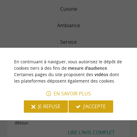
Cuisine
Ambiance
Service
Qualité/prix
En continuant à naviguer, vous autorisez le dépôt de
cookies tiers à des fins de
mesure d'audience
.
Certaines pages du site proposent des
vidéos
dont
les plateformes déposent également des cookies.
"Restaurant aceuillant faisant de la très bonne
cuisine"
EN SAVOIR PLUS
Avis publié par Sébastien H le 05/08/2026
JE REFUSE
J'ACCEPTE
Nous avons été très bien acceuillis. La cuisine est
authentique et abondante. Ce restaurant vaut le
détour.
LIRE L'AVIS COMPLET