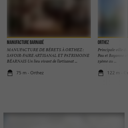
Manufacture Barnabé
Orthez
MANUFACTURE DE BÉRETS À ORTHEZ :
Principale ville d
SAVOIR-FAIRE ARTISANAL ET PATRIMOINE
Pau et Bayonne et
BÉARNAIS Un lieu vivant de l’artisanat ...
13ème au ...
75 m - Orthez
122 m - O