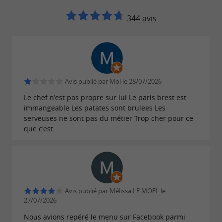
tables.
344 avis
De bons produits, des recettes généreuses, des
associations audacieuses, et une ambiance
familiale souriante , voilà le secret de ce
Avis publié par Moi le 28/07/2026
.
restaurant orthézien
pas comme les autres
Le chef n'est pas propre sur lui Le paris brest est
immangeable Les patates sont brulees Les
Ouvert midi et soir tous les jours ( sauf le
serveuses ne sont pas du métier Trop cher pour ce
dimanche soir et le lundi), mieux qu’un
que c'est.
restaurant, c’est un
lieu de partage et de
autour d’une
rencontres
expérience culinaire
, imaginative et sans cesse
exigeante
renouvelée.
Avis publié par Mélissa LE MOEL le
27/07/2026
Nous avions repéré le menu sur Facebook parmi