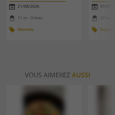
21/08/2026
01/07/2
11 m - Orthez
37 m - 
Marchés
Exposit
VOUS AIMEREZ
AUSSI