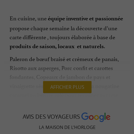
En cuisine, une
équipe inventive et passionnée
propose chaque semaine la découverte d’une
carte différente , toujours élaborée à base de
.
produits de saison, locaux
et naturels
Paleron de bœuf braisé et crémeux de panais,
Risotto aux asperges, Porc confit et carottes
fondantes, Copeaux de jambon de pays et
vinaigrette sésame , Riz au lait et sa nougatine
AFFICHER PLUS
caramel au beurre salé pour terminer sur une
note sucrée, voici quelques uns des
plats
qui ont
authentiquement «
faits à
La Maison
»
AVIS DES VOYAGEURS
déjà séduit le célèbre
qui a
Guide Michelin
LA MAISON DE L'HORLOGE
sélectionné La Maison dans sa liste des bonnes