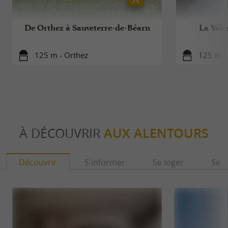
De Orthez à Sauveterre-de-Béarn
La Vélo
125 m - Orthez
125 m -
À DÉCOUVRIR
AUX ALENTOURS
Découvrir
S'informer
Se loger
Se r