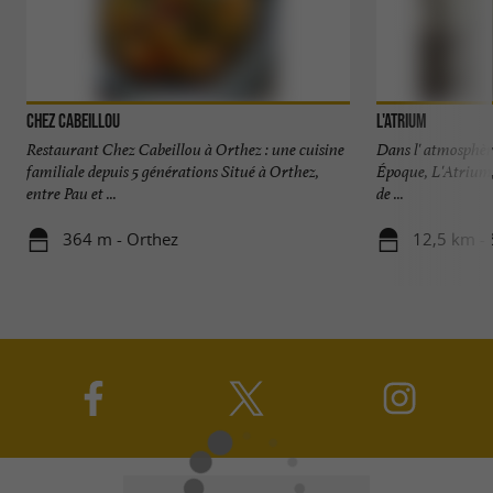
Chez Cabeillou
L'Atrium
Restaurant Chez Cabeillou à Orthez : une cuisine
Dans l' atmosphère 
familiale depuis 5 générations Situé à Orthez,
Époque, L'Atrium, 
entre Pau et ...
de ...
364 m - Orthez
12,5 km - 