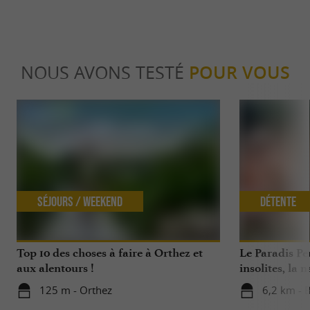
NOUS AVONS TESTÉ
POUR VOUS
Séjours / Weekend
Détente
Top 10 des choses à faire à Orthez et
Le Paradis Pe
aux alentours !
insolites, la 
sauvages …
125 m - Orthez
6,2 km - 