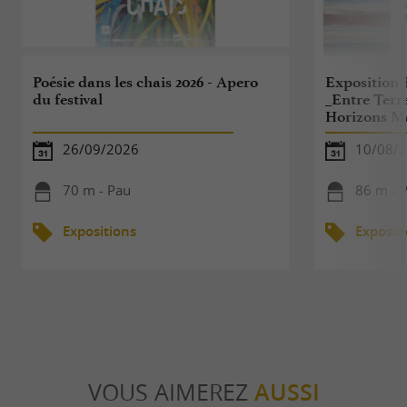
Poésie dans les chais 2026 - Apero
Exposition 
du festival
_Entre Terre
Horizons M
26/09/2026
10/08/2
70 m - Pau
86 m - 
Expositions
Exposit
VOUS AIMEREZ
AUSSI