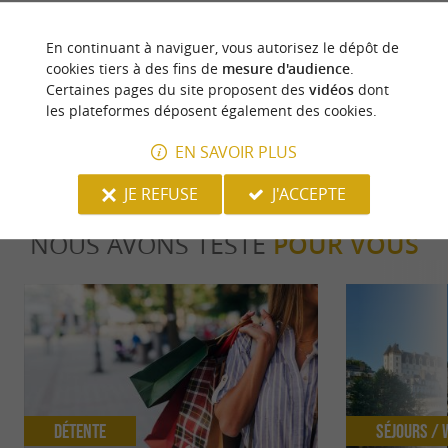
Pau, capitale du Béarn et préfecture des Pyrénées-
Lieu de naissance 
Atlantiques, est une ville riche en histoire et en
se dresse au centre
En continuant à naviguer, vous autorisez le dépôt de
culture, ...
national qui ...
cookies tiers à des fins de
mesure d'audience
.
Certaines pages du site proposent des
vidéos
dont
115 m - Pau
319 m - P
les plateformes déposent également des cookies.
EN SAVOIR PLUS
JE REFUSE
J'ACCEPTE
NOUS AVONS TESTÉ
POUR VOUS
Détente
Séjours /