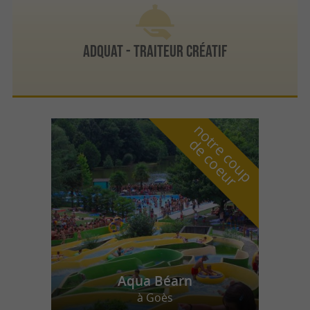
ADQUAT - Traiteur créatif
n
o
t
e
c
o
u
p
e
c
o
e
u
r
d
r
Aqua Béarn
à Goès