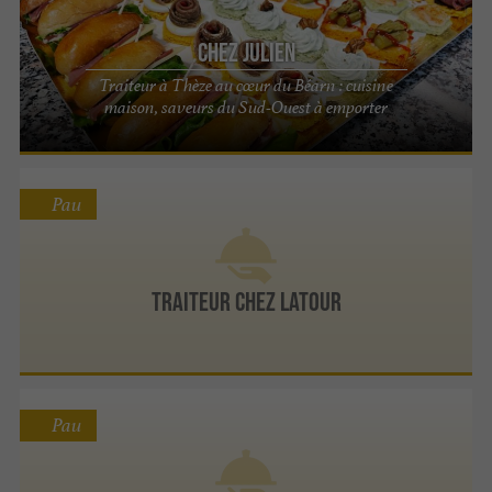
Chez Julien
Traiteur à Thèze au cœur du Béarn : cuisine
maison, saveurs du Sud-Ouest à emporter
Pau
Traiteur Chez Latour
Pau