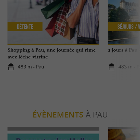
Détente
Séjours /
Shopping à Pau, une journée qui rime
2 jours à Pau
avec lèche-vitrine
483 m - Pau
483 m - P
ÉVÈNEMENTS
À PAU