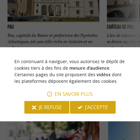
Pau
Château de Pau
Pau, capitale du Béarn et préfecture des Pyrénées-
Lieu de naissance 
Atlantiques, est une ville riche en histoire et en
se dresse au centre
culture, ...
national qui ...
543 m - Pau
697 m - P
En continuant à naviguer, vous autorisez le dépôt de
cookies tiers à des fins de
mesure d'audience
.
Certaines pages du site proposent des
vidéos
dont
les plateformes déposent également des cookies.
EN SAVOIR PLUS
NOUS AVONS TESTÉ
POUR VOUS
JE REFUSE
J'ACCEPTE