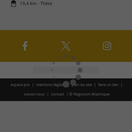
19,4 km - Thèze
espace pro
mentions légales
plan du site
faire un lien
suivez-nous
contact
©
Negocom Atlantique