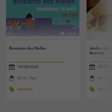
Brocante des Halles
Atelier de f
Burrata
16/08/2026
23/09/
43 m - Pau
44 m - 
Marchés
Gastro