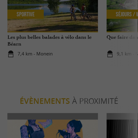
Sportive
Séjours /
Les plus belles balades à vélo dans le
Que faire dans
Béarn
7,4 km - Monein
9,1 km - 
ÉVÈNEMENTS
À PROXIMITÉ