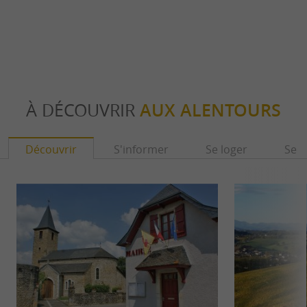
À DÉCOUVRIR
AUX ALENTOURS
Découvrir
S'informer
Se loger
Se r