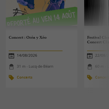
Concert : Oréa y Xéo
Festival Cla
Concert Cha
14/08/2026
22/08/
31 m - Lucq-de-Béarn
60 m - 
Concerts
Concert