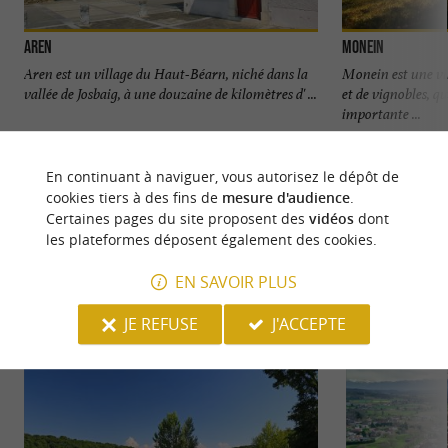
Aren
Monein
Aren est un village du Haut-Béarn, niché dans la
Monein est une vil
vallée de Josbaig, à une douzaine de kilomètres d' ...
et de vignobles, q
importante ...
3,8 km - Aren
7,4 km - 
En continuant à naviguer, vous autorisez le dépôt de
cookies tiers à des fins de
mesure d'audience
.
Certaines pages du site proposent des
vidéos
dont
les plateformes déposent également des cookies.
EN SAVOIR PLUS
NOUS AVONS TESTÉ
POUR VOUS
JE REFUSE
J'ACCEPTE