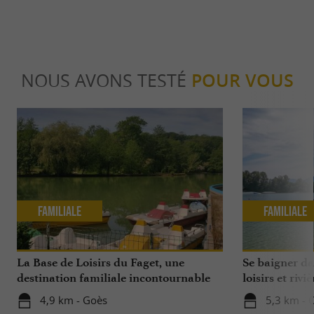
NOUS AVONS TESTÉ
POUR VOUS
Familiale
Familiale
La Base de Loisirs du Faget, une
Se baigner da
destination familiale incontournable
loisirs et riviè
dans le Béarn
4,9 km - Goès
5,3 km - 