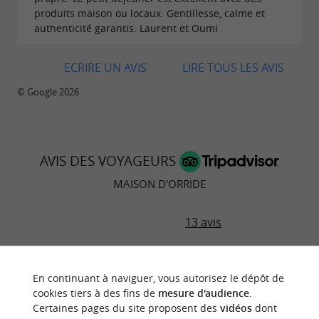
produits maison ou locaux. Gentillesse, calme et
authenticité garantis. Laurent et Oumi
ECRIRE UN AVIS
LIRE TOUS LES AVIS
© Google 2026
AVIS DES VOYAGEURS
MAISON D'ORRIDE
13 avis
RÉSUMÉ DES NOTES
En continuant à naviguer, vous autorisez le dépôt de
Emplacement
cookies tiers à des fins de
mesure d'audience
.
Certaines pages du site proposent des
vidéos
dont