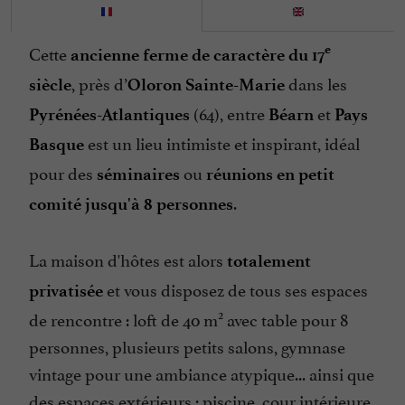
Parle italien
Cette
e
ancienne ferme de caractère du 17
Piscine
, près d’
dans les
siècle
Oloron Sainte-Marie
Salle de Séminaire
(64), entre
et
Pyrénées-Atlantiques
Béarn
Pays
Salon de Jardin
est un lieu intimiste et inspirant, idéal
Basque
Sauna / Hammam
pour des
ou
séminaires
réunions en petit
Table d'Hôtes
.
comité
jusqu'à 8 personnes
Terrasse
Vue sur la montagne
La maison d'hôtes est alors
totalement
et vous disposez de tous ses espaces
privatisée
2
de rencontre : loft de 40 m
avec table pour 8
personnes, plusieurs petits salons, gymnase
vintage pour une ambiance atypique... ainsi que
des espaces extérieurs : piscine, cour intérieure,