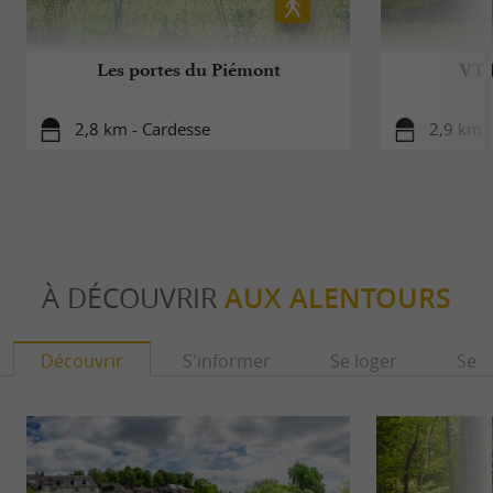
Les portes du Piémont
VTT
2,8 km - Cardesse
2,9 km -
À DÉCOUVRIR
AUX ALENTOURS
Découvrir
S'informer
Se loger
Se r