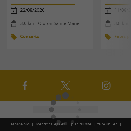
22/08/2026
11/08/
3,0 km - Oloron-Sainte-Marie
3,8 km 
Concerts
Fêtes p
espace pro
mentions légales
plan du site
faire un lien