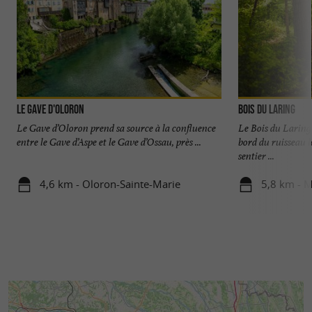
Le Gave d'Oloron
Bois du Laring
Le Gave d’Oloron prend sa source à la confluence
Le Bois du Laring
entre le Gave d’Aspe et le Gave d’Ossau, près ...
bord du ruisseau 
sentier ...
4,6 km - Oloron-Sainte-Marie
5,8 km - 