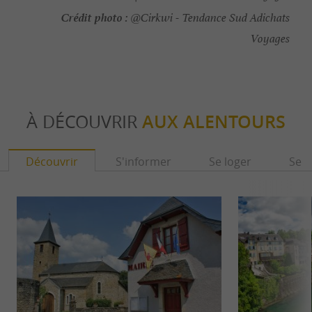
Crédit photo :
@Cirkwi - Tendance Sud Adichats
Voyages
À DÉCOUVRIR
AUX ALENTOURS
Découvrir
S'informer
Se loger
Se r