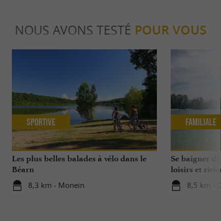
NOUS AVONS TESTÉ
POUR VOUS
Sportive
Familiale
Les plus belles balades à vélo dans le
Se baigner da
Béarn
loisirs et riviè
8,3 km - Monein
8,5 km - 