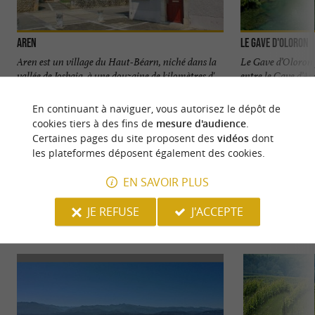
Aren
Le Gave d'Oloron
Aren est un village du Haut-Béarn, niché dans la
Le Gave d’Oloron 
vallée de Josbaig, à une douzaine de kilomètres d' ...
entre le Gave d’Asp
En continuant à naviguer, vous autorisez le dépôt de
3,2 km - Aren
7,5 km - O
cookies tiers à des fins de
mesure d'audience
.
Certaines pages du site proposent des
vidéos
dont
les plateformes déposent également des cookies.
EN SAVOIR PLUS
JE REFUSE
J'ACCEPTE
VOUS AIMEREZ
AUSSI