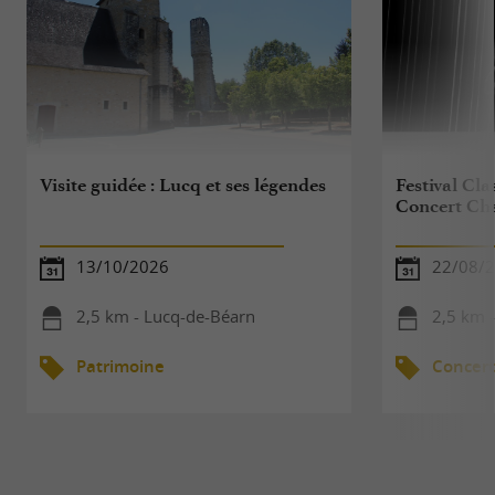
Visite guidée : Lucq et ses légendes
Festival Cla
Concert Cha
13/10/2026
22/08/
2,5 km - Lucq-de-Béarn
2,5 km 
Patrimoine
Concert