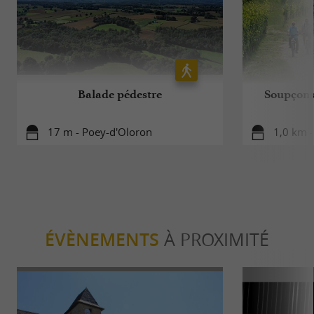
Balade pédestre
Soupçons 
17 m - Poey-d'Oloron
1,0 km 
ÉVÈNEMENTS
À PROXIMITÉ