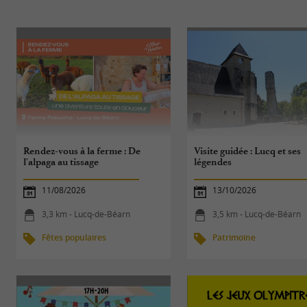
Rendez-vous à la ferme : De
Visite guidée : Lucq et ses
l'alpaga au tissage
légendes
11/08/2026
13/10/2026
3,3 km - Lucq-de-Béarn
3,5 km - Lucq-de-Béarn
Fêtes populaires
Patrimoine