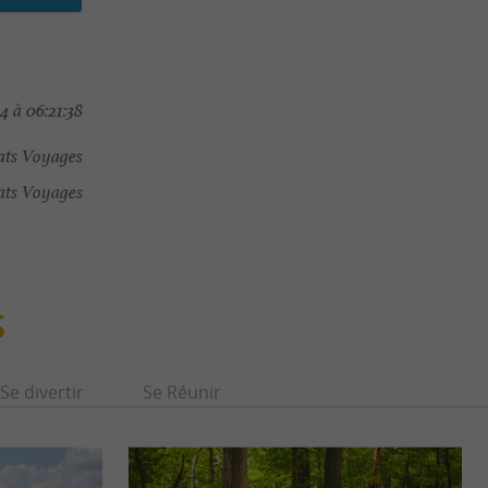
4 à 06:21:38
ats Voyages
ats Voyages
S
Se divertir
Se Réunir