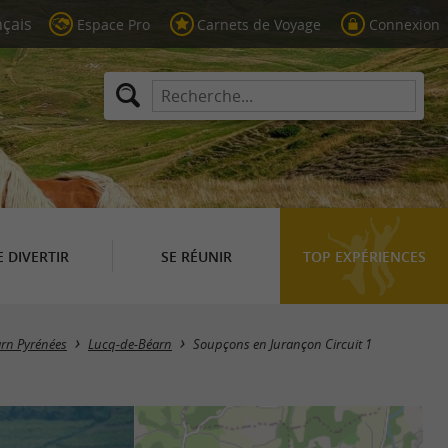
Espace Pro
Carnets de Voyage
Connexion
E DIVERTIR
SE RÉUNIR
TOP EXPÉRIENCES
arn Pyrénées
Lucq-de-Béarn
Soupçons en Jurançon Circuit 1