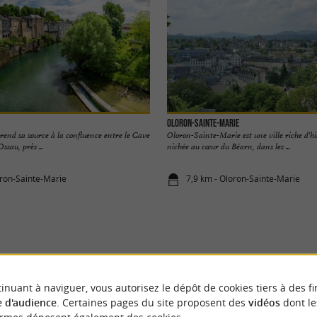
Oloron-Sainte-Marie
end sa source à la confluence entre le Gave
Oloron-Sainte-Marie est une ville riche d'hi
ssau, près ...
nichée au cœur du Béarn, dans les ...
oron-Sainte-Marie
7,9 km - Oloron-Sainte-Marie
VOUS AIMEREZ
AUSSI
inuant à naviguer, vous autorisez le dépôt de cookies tiers à des fi
 d'audience
. Certaines pages du site proposent des
vidéos
dont le