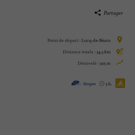
Partager
Lucq-de-Béarn
Point de départ :
34,5 km
Distance totale :
505 m
Dénivelé :
Vélo / route :
Moyen
3 h.