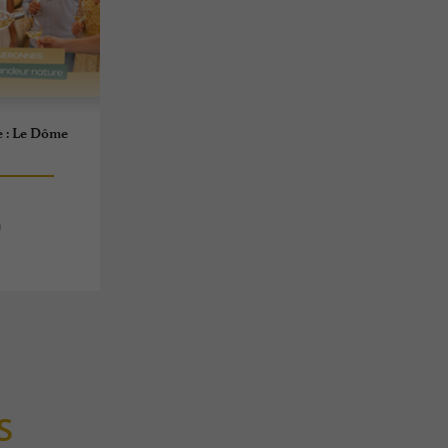
e : Le Dôme
n
S