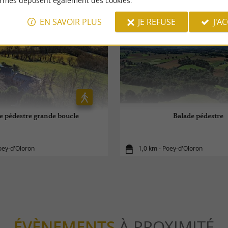
ormes déposent également des cookies.
EN SAVOIR PLUS
JE REFUSE
J'A
e pédestre grande boucle
Balade pédestre
oey-d'Oloron
1,0 km - Poey-d'Oloron
ÉVÈNEMENTS
À PROXIMITÉ