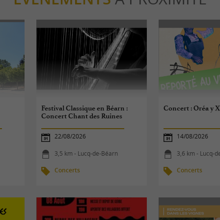
Festival Classique en Béarn :
Concert : Oréa y 
Concert Chant des Ruines
22/08/2026
14/08/2026
3,5 km - Lucq-de-Béarn
3,6 km - Lucq-
Concerts
Concerts