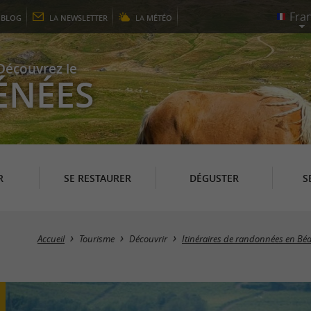
E
BLOG
LA
NEWSLETTER
LA
MÉTÉO
Découvrez le
ÉNÉES
R
SE RESTAURER
DÉGUSTER
S
Accueil
Tourisme
Découvrir
Itinéraires de randonnées en Bé