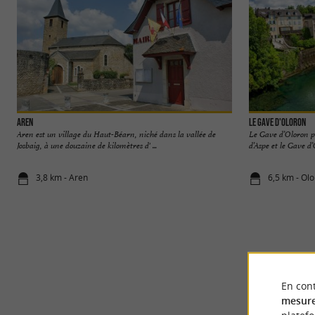
Aren
Le Gave d'Oloron
Aren est un village du Haut-Béarn, niché dans la vallée de
Le Gave d’Oloron pr
Josbaig, à une douzaine de kilomètres d' ...
d’Aspe et le Gave d’O
3,8 km - Aren
6,5 km - Ol
En cont
mesure