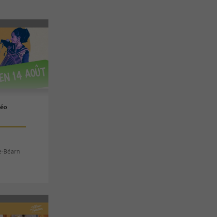
Xéo
de-Béarn