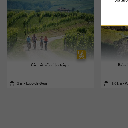
platef
Circuit vélo électrique
Balad
3 m - Lucq-de-Béarn
1,0 km - P