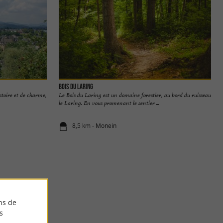
Bois du Laring
stoire et de charme,
Le Bois du Laring est un domaine forestier, au bord du ruisseau
le Laring. En vous promenant le sentier ...
8,5 km - Monein
ns de
s