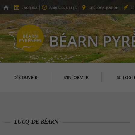
L'
AGENDA
ADRESSES
UTILES
GEO
LOCALISATION
L
BÉARN PYR
DÉCOUVRIR
S'INFORMER
SE LOGE
LUCQ-DE-BÉARN