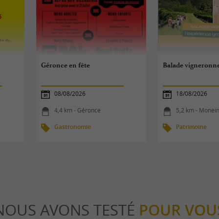
Géronce en fête
Balade vigneronn
08/08/2026
18/08/2026
4,4 km - Géronce
5,2 km - Monei
Gastronomie
Patrimoine
NOUS AVONS TESTÉ
POUR VOU