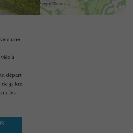
avers une
vélo à
au départ
t de 35 km
sur les
UR