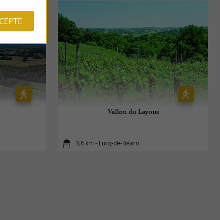
CCEPTE
Vallon du Layous
3,6 km - Lucq-de-Béarn