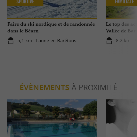
Sportive
Familiale
Faire du ski nordique et de randonnée
Le top des act
dans le Béarn
Vallée de Bar
5,1 km - Lanne-en-Barétous
8,2 km - A
ÉVÈNEMENTS
À PROXIMITÉ