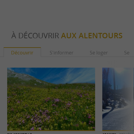
À DÉCOUVRIR
AUX ALENTOURS
Découvrir
S'informer
Se loger
Se r