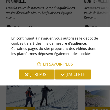
Pic Arguibelle
Aramits - Vallée 
Dans la Vallée de Barétous, le Pic d’Arguibelle est
Aramits est un cha
un site d’escalade réputé. La falaise est équipée
vallée de Barétous
avec ...
l’aurez ...
2,6 km - Montory
7,7 km - A
En continuant à naviguer, vous autorisez le dépôt de
cookies tiers à des fins de
mesure d'audience
.
Certaines pages du site proposent des
vidéos
dont
les plateformes déposent également des cookies.
NOUS AVONS TESTÉ
POUR VOUS
EN SAVOIR PLUS
JE REFUSE
J'ACCEPTE