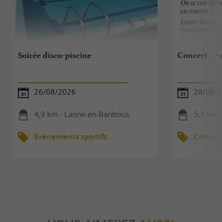
Soirée disco-piscine
Concert - 
26/08/2026
28/08/
4,9 km - Lanne-en-Barétous
5,1 km 
Evènements sportifs
Concert