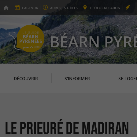
L'
AGENDA
ADRESSES
UTILES
GEO
LOCALISATION
L
BÉARN PYR
DÉCOUVRIR
S'INFORMER
SE LOGE
Le Prieuré de Madiran