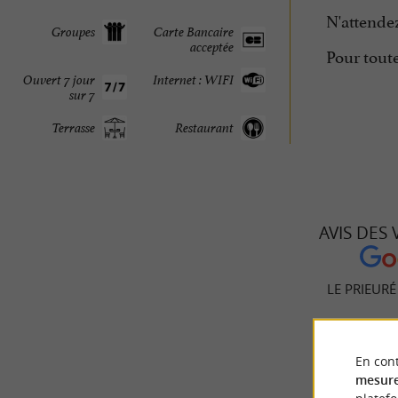
N'attendez
Groupes
Carte Bancaire
acceptée
Pour tout
Ouvert 7 jour
Internet : WIFI
sur 7
Terrasse
Restaurant
AVIS DES
LE PRIEUR
En cont
206
mesure