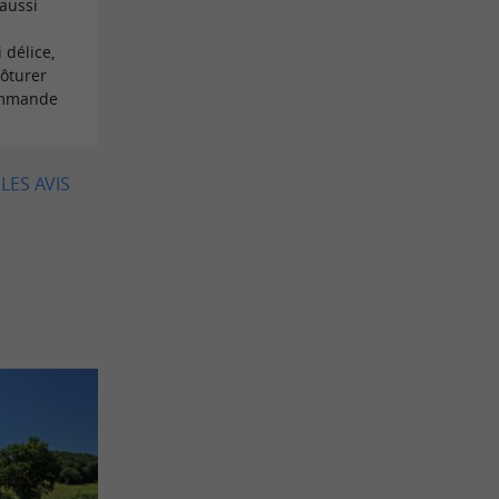
 aussi
e
 délice,
lôturer
commande
LES AVIS