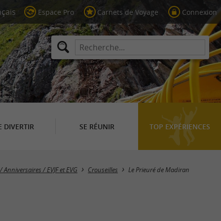
Espace Pro
Carnets de Voyage
Connexion
E DIVERTIR
SE RÉUNIR
TOP EXPÉRIENCES
/ Anniversaires / EVJF et EVG
Crouseilles
Le Prieuré de Madiran