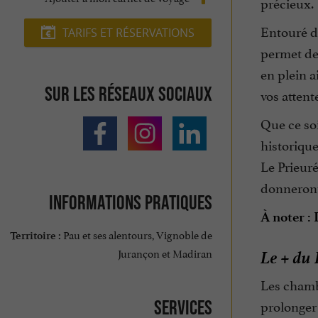
précieux.
Entouré de
TARIFS ET RÉSERVATIONS
permet de 
en plein a
Sur les réseaux sociaux
vos attent
Que ce soi
historique
Le Prieuré
donneront 
Informations pratiques
À noter :
Pau et ses alentours, Vignoble de
Territoire :
Le + du 
Jurançon et Madiran
Les chamb
prolonger 
Services