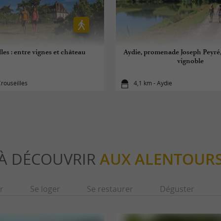
les : entre vignes et château
Aydie, promenade Joseph Peyré
vignoble
Crouseilles
4,1 km - Aydie
À DÉCOUVRIR
AUX ALENTOUR
r
Se loger
Se restaurer
Déguster