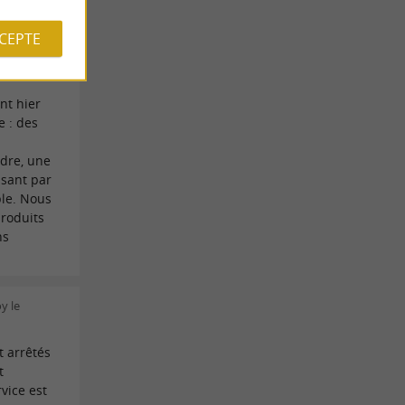
CCEPTE
sarini le
nt hier
e : des
adre, une
sant par
ble. Nous
roduits
ns
y le
t arrêtés
t
vice est