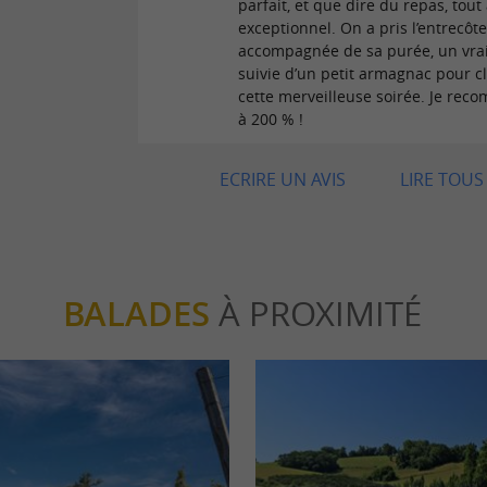
parfait, et que dire du repas, tout
exceptionnel. On a pris l’entrecôt
accompagnée de sa purée, un vrai
suivie d’un petit armagnac pour c
cette merveilleuse soirée. Je re
à 200 % !
ECRIRE UN AVIS
LIRE TOUS 
BALADES
À PROXIMITÉ