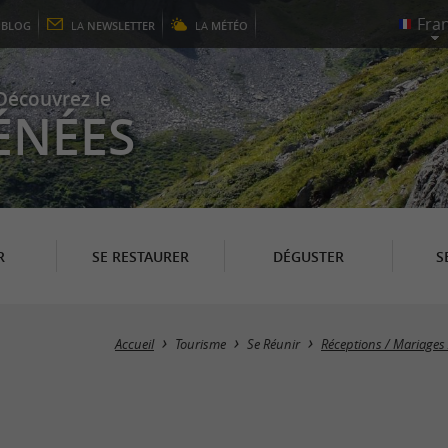
E
BLOG
LA
NEWSLETTER
LA
MÉTÉO
Découvrez le
ÉNÉES
R
SE RESTAURER
DÉGUSTER
S
Accueil
Tourisme
Se Réunir
Réceptions / Mariages 