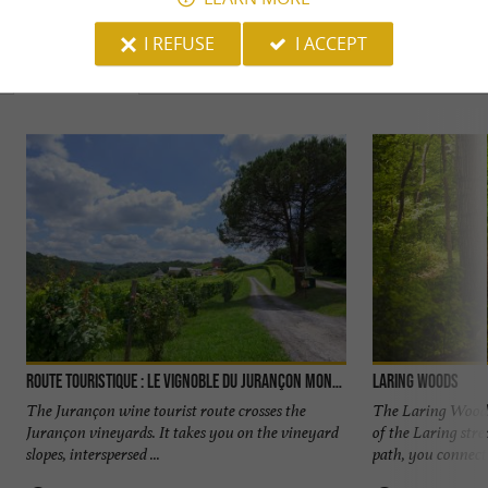
YOU WILL LIKE
ALSO
I REFUSE
I ACCEPT
Discover
Information
Accommodation
Route Touristique : Le vignoble du Jurançon Monein et Lacommand
Laring Woods
The Jurançon wine tourist route crosses the
The Laring Woods i
Jurançon vineyards. It takes you on the vineyard
of the Laring str
slopes, interspersed ...
path, you connect .