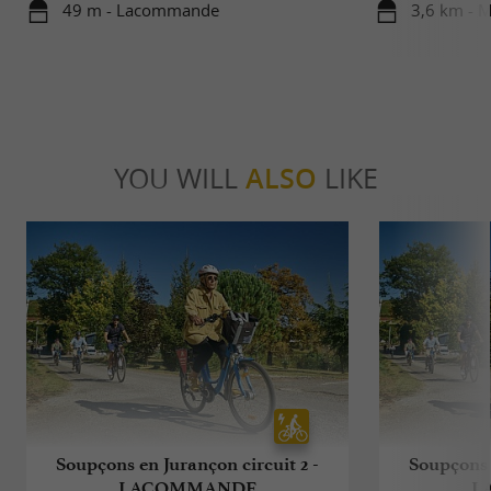
49 m - Lacommande
3,6 km - 
YOU WILL
ALSO
LIKE
Soupçons en Jurançon circuit 2 -
Soupçons e
LACOMMANDE
L