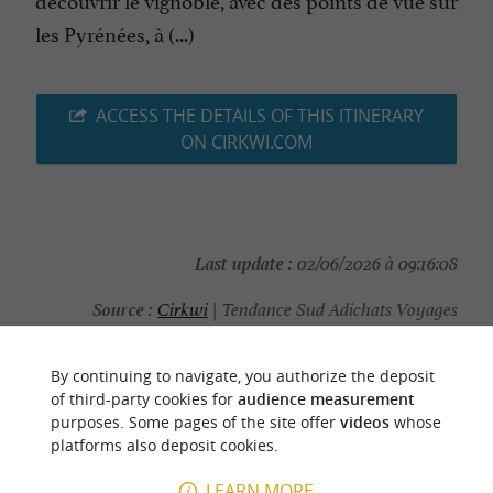
les Pyrénées, à (...)
ACCESS THE DETAILS OF THIS ITINERARY
ON CIRKWI.COM
Last update :
02/06/2026 à 09:16:08
Source :
Cirkwi
| Tendance Sud Adichats Voyages
Photo credit :
@Cirkwi - Tendance Sud Adichats
By continuing to navigate, you authorize the deposit
Voyages
of third-party cookies for
audience measurement
purposes. Some pages of the site offer
videos
whose
platforms also deposit cookies.
LEARN MORE