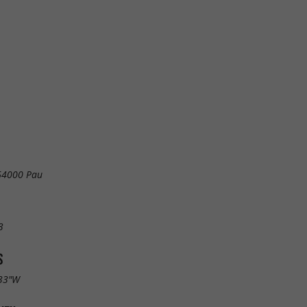
 64000 Pau
3
S
.33"W