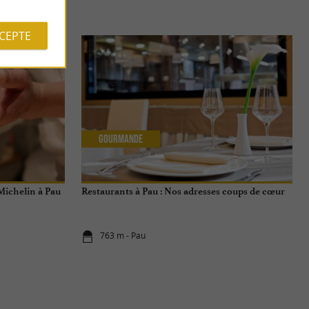
S
CCEPTE
Gourmande
 Michelin à Pau
Restaurants à Pau : Nos adresses coups de cœur
763 m - Pau