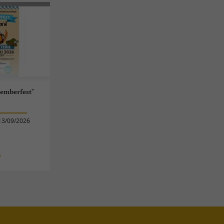
temberfest"
13/09/2026
s