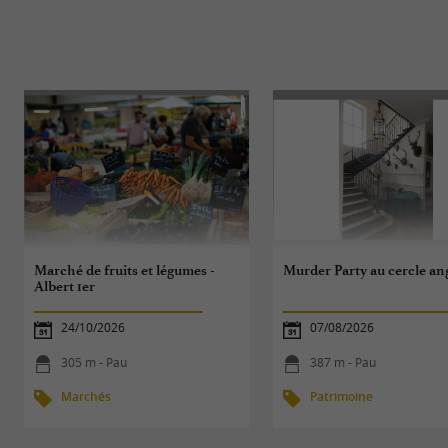
Marché de fruits et légumes -
Murder Party au cercle ang
Albert 1er
24/10/2026
07/08/2026
305 m - Pau
387 m - Pau
Marchés
Patrimoine