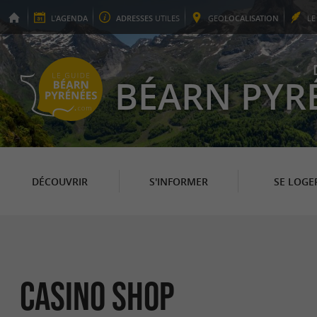
L'
AGENDA
ADRESSES
UTILES
GEO
LOCALISATION
L
BÉARN PYR
DÉCOUVRIR
S'INFORMER
SE LOGE
Casino Shop