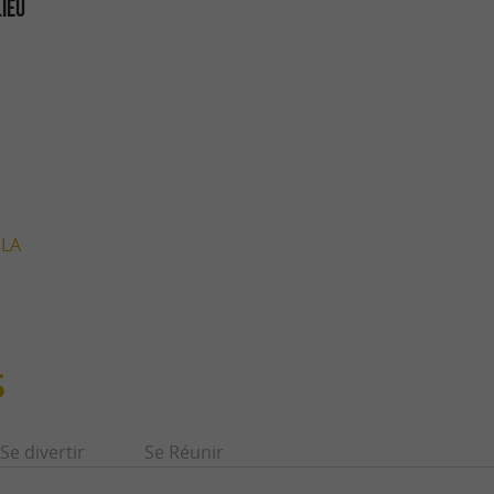
LIEU
 LA
S
Se divertir
Se Réunir