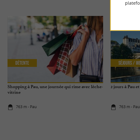
platef
Détente
Séjours / W
Shopping à Pau, une journée qui rime avec lèche-
2 jours à Pau e
vitrine
763 m - Pau
763 m - Pau