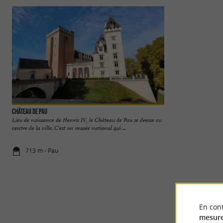
Château de Pau
Pau
Lieu de naissance de Henris IV, le Château de Pau se dresse au
Pau, capitale du Bé
centre de la ville. C'est un musée national qui ...
est une ville riche en
713 m - Pau
806 m - Pau
En cont
mesure