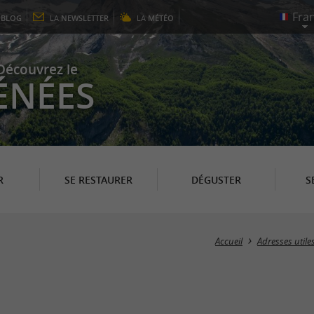
E
BLOG
LA
NEWSLETTER
LA
MÉTÉO
Découvrez le
ÉNÉES
R
SE RESTAURER
DÉGUSTER
S
Accueil
Adresses utile