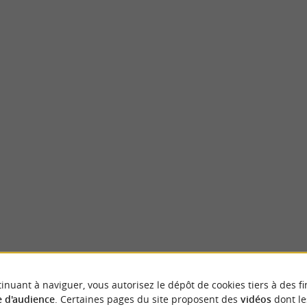
La Cour
arn et préfecture des Pyrénées-Atlantiques,
La Cour, un petit village (atypique) dans la 
 histoire et en culture, ...
Jurançon Véritable lieu de vie, d’échange, ...
1,6 km - Jurançon
inuant à naviguer, vous autorisez le dépôt de cookies tiers à des fi
 d'audience
. Certaines pages du site proposent des
vidéos
dont le