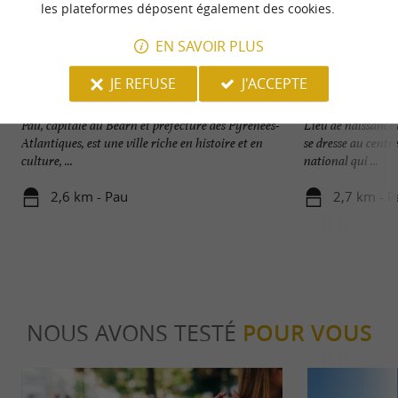
les plateformes déposent également des cookies.
EN SAVOIR PLUS
JE REFUSE
J'ACCEPTE
Pau
Château de Pau
Pau, capitale du Béarn et préfecture des Pyrénées-
Lieu de naissance 
Atlantiques, est une ville riche en histoire et en
se dresse au centre
culture, ...
national qui ...
2,6 km - Pau
2,7 km - P
NOUS AVONS TESTÉ
POUR VOUS