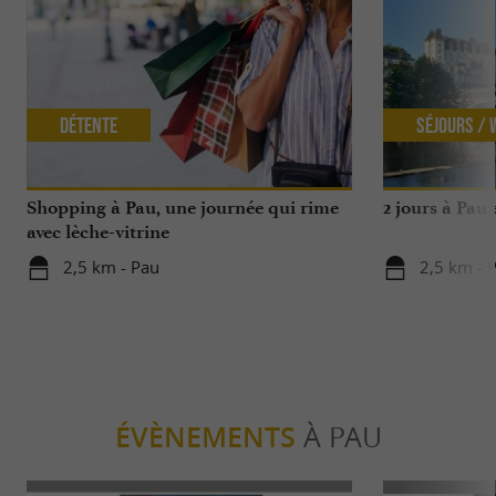
Détente
Séjours /
Shopping à Pau, une journée qui rime
2 jours à Pau
avec lèche-vitrine
2,5 km - Pau
2,5 km - 
ÉVÈNEMENTS
À PAU