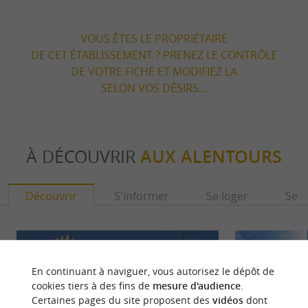
VOUS ÊTES LE PROPRIÉTAIRE
DE CET ÉTABLISSEMENT ? PRENEZ LE CONTRÔLE
DE VOTRE FICHE ET MODIFIEZ LA
SELON VOS DÉSIRS...
À DÉCOUVRIR
AUX ALENTOURS
Découvrir
S'informer
Se loger
Se r
En continuant à naviguer, vous autorisez le dépôt de
cookies tiers à des fins de
mesure d'audience
.
Certaines pages du site proposent des
vidéos
dont