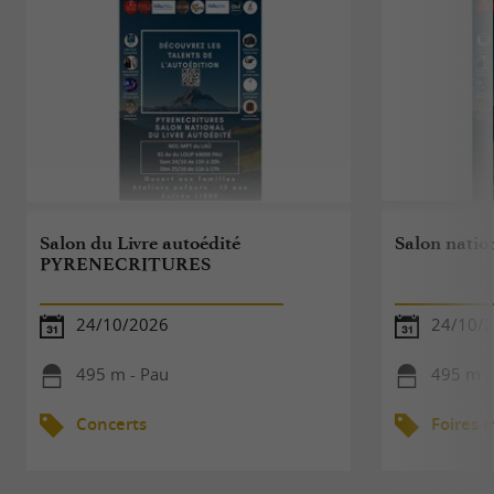
Salon du Livre autoédité
Salon nation
PYRENECRITURES
24/10/2026
24/10/2
495 m - Pau
495 m -
Concerts
Foires e