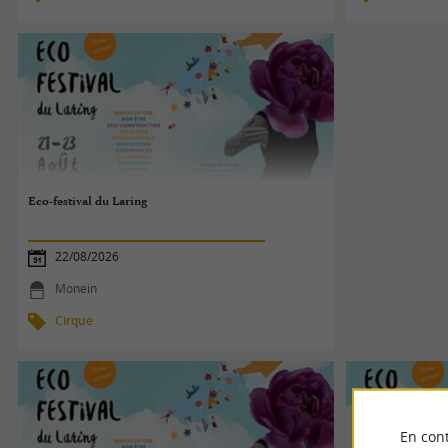
Eco-festival du Laring
22/08/2026
Monein
Cirque
En cont