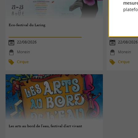
mesure
platef
Eco-festival du Laring
Eco-festival du 
22/08/2026
22/08/2026
Monein
Monein
Cirque
Cirque
Les arts au bord de l'eau, festival d'art vivant