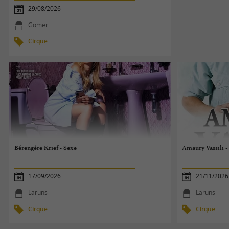
29/08/2026
Gomer
Cirque
Bérengère Krief - Sexe
Amaury Vassili -
17/09/2026
21/11/2026
Laruns
Laruns
Cirque
Cirque