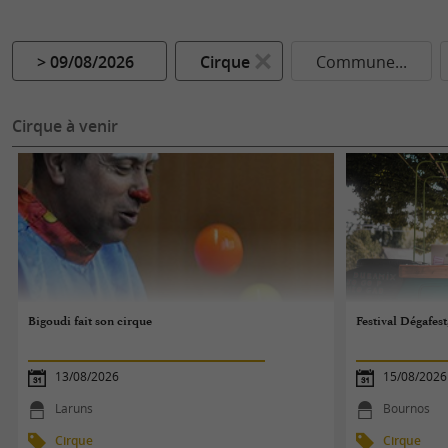
> 09/08/2026
Cirque
Commune...
Cirque à venir
Bigoudi fait son cirque
Festival Dégafest
13/08/2026
15/08/2026
Laruns
Bournos
Cirque
Cirque