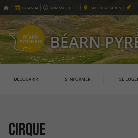
L'
AGENDA
ADRESSES
UTILES
GEO
LOCALISATION
L
BÉARN PYR
DÉCOUVRIR
S'INFORMER
SE LOGE
Cirque