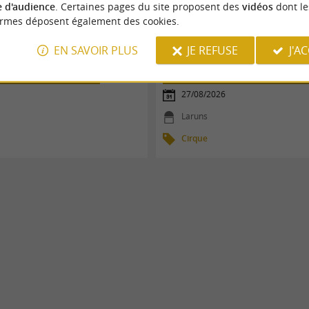
 d'audience
. Certaines pages du site proposent des
vidéos
dont le
ormes déposent également des cookies.
EN SAVOIR PLUS
JE REFUSE
J'A
Laring
Atelier cirque - Laruns
27/08/2026
Laruns
Cirque