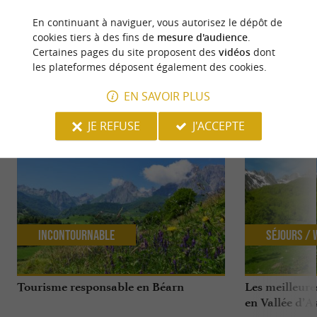
ND 4.0
En continuant à naviguer, vous autorisez le dépôt de
cookies tiers à des fins de
mesure d'audience
.
Certaines pages du site proposent des
vidéos
dont
les plateformes déposent également des cookies.
EN SAVOIR PLUS
NOUS AVONS TESTÉ
POUR VOUS
JE REFUSE
J'ACCEPTE
Incontournable
Séjours /
Tourisme responsable en Béarn
Les meilleures
en Vallée d’A