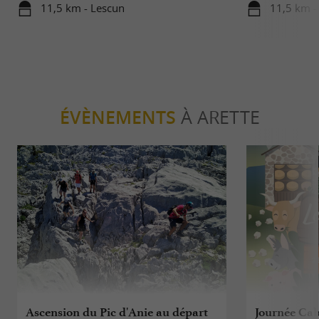
11,5 km - Lescun
11,5 km -
ÉVÈNEMENTS
À ARETTE
Ascension du Pic d'Anie au départ
Journée Cab