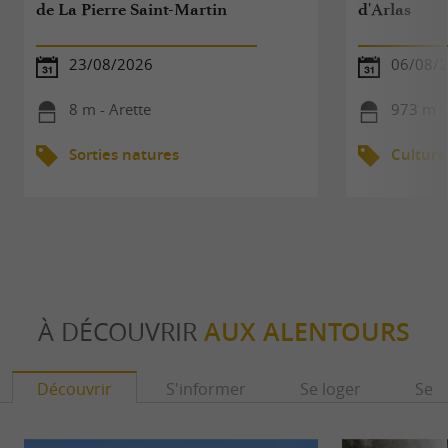
de La Pierre Saint-Martin
d'Arlas
23/08/2026
06/08/
8 m - Arette
973 m -
Sorties natures
Culture
À DÉCOUVRIR
AUX ALENTOURS
Découvrir
S'informer
Se loger
Se r