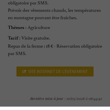
obligatoire par SMS.
Prévoir des vêtements chauds, les températures
en montagne pouvant être fraîches.
Agriculture
Thèmes :
Visite gratuite.
Tarif :
Repas de la ferme : 18 € - Réservation obligatoire
par SMS.
SITE INTERNET DE L'ÉVÈNEMENT
dernière mise à jour :
10/05/2026 à 06:44:42
Source :
Crédit photo :
Sirtaqui
-
AETVB -
CC BY-NC-