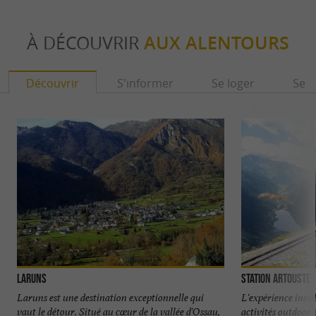
À DÉCOUVRIR
AUX ALENTOURS
Découvrir
S'informer
Se loger
Se r
Laruns
Station Artouste
Laruns est une destination exceptionnelle qui
L'expérience inoub
vaut le détour. Situé au cœur de la vallée d'Ossau,
activités outdoor