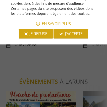
cookies tiers à des fins de
mesure d'audience
.
Certaines pages du site proposent des
vidéos
dont
les plateformes déposent également des cookies.
Familiale
Sportive
EN SAVOIR PLUS
La Vallée d’Ossau en famille, une
Le Col d’Aub
JE REFUSE
J'ACCEPTE
sublime destination pour s’amuser
des Pyrénées
avec ses enfants toute l'année
57 m - Laruns
57 m - La
ÉVÈNEMENTS
À LARUNS