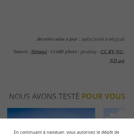
dernière mise à jour :
29/05/2026 à 06:53:28
Source :
Crédit photo :
Sirtaqui
-
pixabay -
CC BY-NC-
ND 4.0
NOUS AVONS TESTÉ
POUR VOUS
En continuant à naviguer, vous autorisez le dépôt de