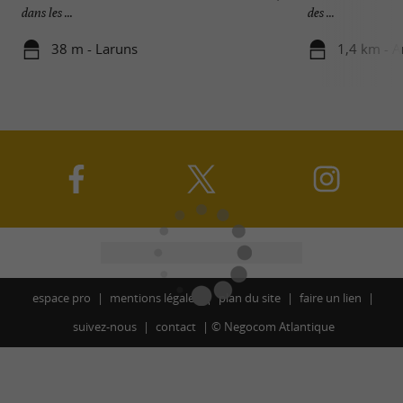
dans les ...
des ...
38 m - Laruns
1,4 km - A
espace pro
mentions légales
plan du site
faire un lien
suivez-nous
contact
©
Negocom Atlantique