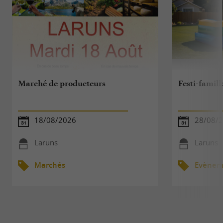
Marché de producteurs
Festi-famill
18/08/2026
28/08/
Laruns
Laruns
Marchés
Evèneme