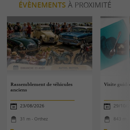
ÉVÈNEMENTS
À PROXIMITÉ
Rassemblement de véhicules
Visite guidé
anciens
23/08/2026
29/10/
31 m - Orthez
843 m -