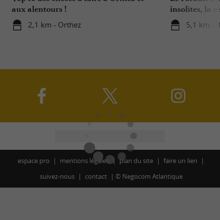
aux alentours !
insolites, la 
sauvages …
2,1 km - Orthez
5,1 km - 
espace pro
mentions légales
plan du site
faire un lien
suivez-nous
contact
©
Negocom Atlantique