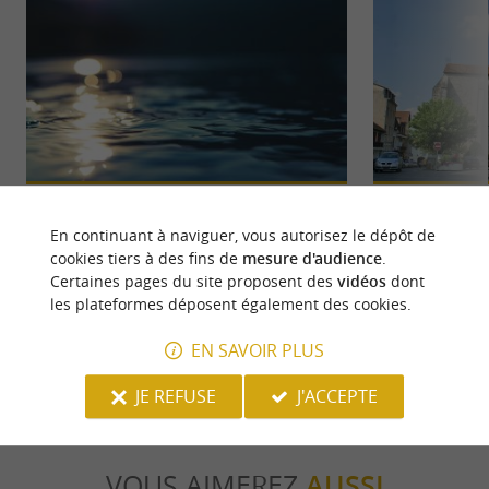
Base de Loisirs d'Orthez Biron
Orthez
La Base de loisirs d’Orthez-Biron se trouve au
Principale ville d
En continuant à naviguer, vous autorisez le dépôt de
cœur d’un domaine forestier, sur la commune
Pau et Bayonne et
cookies tiers à des fins de
mesure d'audience
.
d’Orthez, dans le ...
13ème au ...
Certaines pages du site proposent des
vidéos
dont
les plateformes déposent également des cookies.
199 m - Orthez
2,1 km - O
EN SAVOIR PLUS
JE REFUSE
J'ACCEPTE
VOUS AIMEREZ
AUSSI