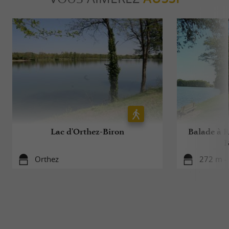
Lac d'Orthez-Biron
Balade à Ro
B
Orthez
272 m -