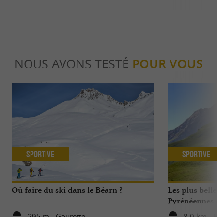
NOUS AVONS TESTÉ
POUR VOUS
Sportive
Sportive
Où faire du ski dans le Béarn ?
Les plus bell
Pyrénéennes 
295 m - Gourette
8,0 km - 