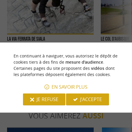
La Via Ferrata de Siala
Le Col d'Aubisque
Dans la Vallée d’Ossau, non loin de la station de
Le col d’Aubisque 
ski Gourette, la Via Ferrata de Siala est un site
de France. À part
En continuant à naviguer, vous autorisez le dépôt de
exceptionnel. ...
lancer à ...
cookies tiers à des fins de
mesure d'audience
.
Certaines pages du site proposent des
vidéos
dont
1,9 km - Eaux-Bonnes
2,3 km - B
les plateformes déposent également des cookies.
EN SAVOIR PLUS
JE REFUSE
J'ACCEPTE
VOUS AIMEREZ
AUSSI