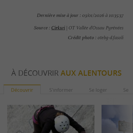
Dernière mise à jour :
03/01/2026 à 10:35:37
Source :
Cirkwi
| OT Vallée d'Ossau Pyrénées
Crédit photo :
otebg-d.fasoli
À DÉCOUVRIR
AUX ALENTOURS
Découvrir
S'informer
Se loger
Se r