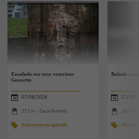
Escalade sur mur exterieur
Balade com
Gourette
07/08/2026
27/08/
272 m - Eaux-Bonnes
292 m -
Evènements sportifs
Patrimo