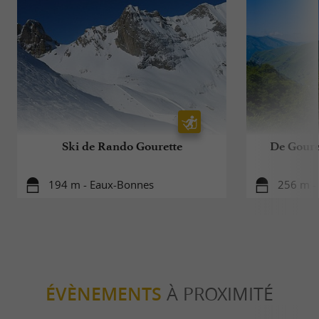
Ski de Rando Gourette
De Goure
194 m - Eaux-Bonnes
256 m -
ÉVÈNEMENTS
À PROXIMITÉ