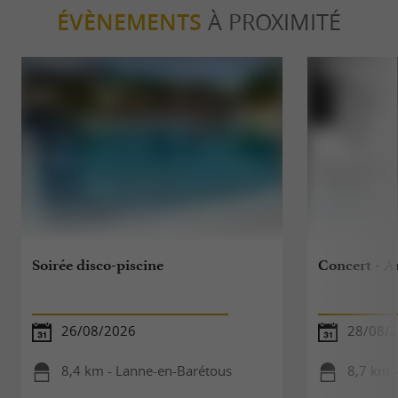
ÉVÈNEMENTS
À PROXIMITÉ
Soirée disco-piscine
Concert - 
26/08/2026
28/08/
8,4 km - Lanne-en-Barétous
8,7 km 