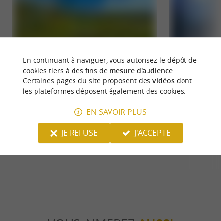
En continuant à naviguer, vous autorisez le dépôt de
cookies tiers à des fins de
mesure d'audience
.
Certaines pages du site proposent des
vidéos
dont
les plateformes déposent également des cookies.
Pic Arguibelle
Aramits - Vallée 
Dans la Vallée de Barétous, le Pic d’Arguibelle est
Aramits est un cha
EN SAVOIR PLUS
un site d’escalade réputé. La falaise est équipée
vallée de Barétous
avec ...
l’aurez ...
JE REFUSE
J'ACCEPTE
6,9 km - Montory
11,0 km - 