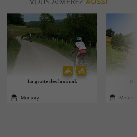
VOUS AIMEREZ
AUSSI
La grotte des laminak
11
Montory
Montor