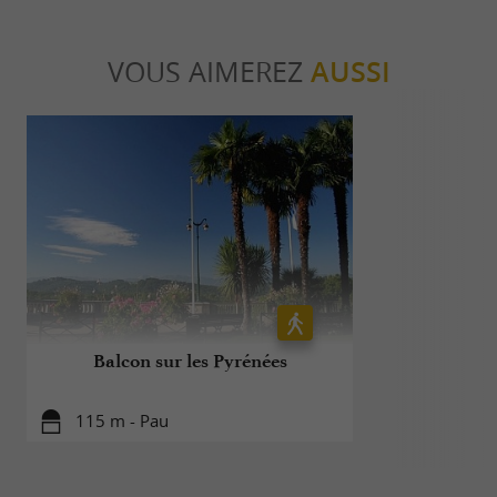
VOUS AIMEREZ
AUSSI
Balcon sur les Pyrénées
Ba
115 m - Pau
115 m -