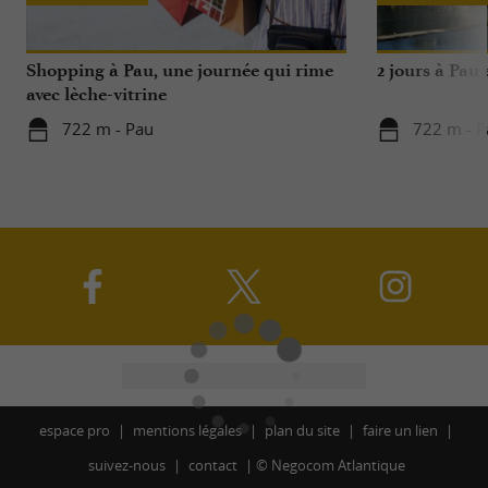
Shopping à Pau, une journée qui rime
2 jours à Pau
avec lèche-vitrine
722 m - Pau
722 m - P
espace pro
mentions légales
plan du site
faire un lien
suivez-nous
contact
©
Negocom Atlantique