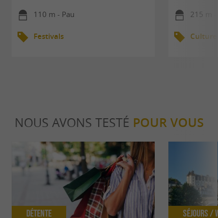
110 m - Pau
215 m -
Festivals
Culture
NOUS AVONS TESTÉ
POUR VOUS
Détente
Séjours /