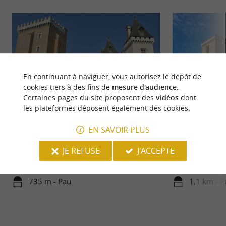
En continuant à naviguer, vous autorisez le dépôt de
cookies tiers à des fins de
mesure d'audience
.
Certaines pages du site proposent des
vidéos
dont
les plateformes déposent également des cookies.
Pau
Château de Pau
EN SAVOIR PLUS
Pau, capitale du Béarn et préfecture des Pyrénées-
Lieu de naissance 
JE REFUSE
J'ACCEPTE
Atlantiques, est une ville riche en histoire et en
se dresse au centre
culture, ...
national qui ...
735 m - Pau
1,1 km - P