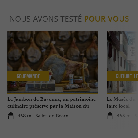
NOUS AVONS TESTÉ
POUR VOUS
Gourmande
Culturell
Le Jambon de Bayonne, un patrimoine
Le Musée du s
culinaire préservé par la Maison du
faire local
Jambon de Bayonne et La Saline de
468 m - Salies-de-Béarn
468 m - S
Salies-de-Béarn