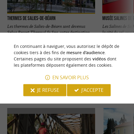
Thermes de Salies-de-Béarn
Musée Salines de 
Les thermes de Salies-de-Béarn sont devenus
Les Salines de Sal
Selya Resort Thermal & Spa, votre destination
la cité du sel, pe
santé et bien-être au ...
ancestrale et ...
En continuant à naviguer, vous autorisez le dépôt de
174 m - Salies-de-Béarn
239 m - Sa
cookies tiers à des fins de
mesure d'audience
.
Certaines pages du site proposent des
vidéos
dont
les plateformes déposent également des cookies.
EN SAVOIR PLUS
JE REFUSE
J'ACCEPTE
VOUS AIMEREZ
AUSSI