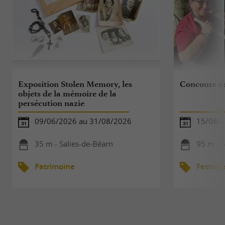
Exposition Stolen Memory, les
Concours de
objets de la mémoire de la
persécution nazie
09/06/2026 au 31/08/2026
15/08/
35 m - Salies-de-Béarn
95 m - S
Patrimoine
Festival