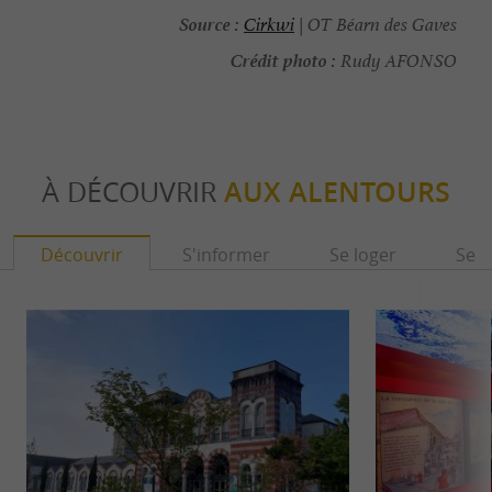
Source :
Cirkwi
| OT Béarn des Gaves
Crédit photo :
Rudy AFONSO
À DÉCOUVRIR
AUX ALENTOURS
Découvrir
S'informer
Se loger
Se r