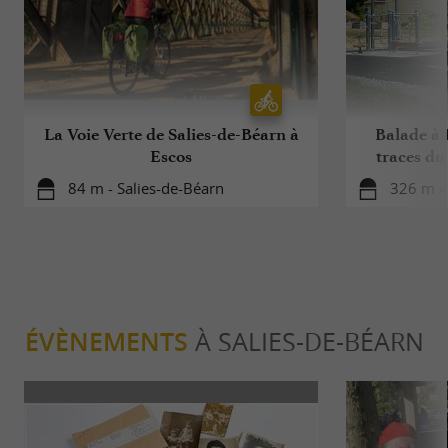
La Voie Verte de Salies-de-Béarn à
Balade à R
Escos
traces du
84 m - Salies-de-Béarn
326 m - 
ÉVÈNEMENTS
À SALIES-DE-BÉARN