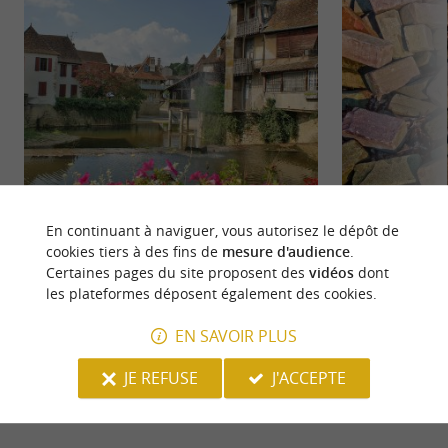
Salies-de-Béarn
La Crypte du Baya
En continuant à naviguer, vous autorisez le dépôt de
Déjà connues des romains qui venaient s'y
La Crypte du Baya
cookies tiers à des fins de
mesure d'audience
.
baigner, les eaux de la source salée de Salies ont
souterraine à Salie
Certaines pages du site proposent des
vidéos
dont
toujours étées une ...
s’agissait d’un ...
les plateformes déposent également des cookies.
6 m - Salies-de-Béarn
92 m - Sal
EN SAVOIR PLUS
JE REFUSE
J'ACCEPTE