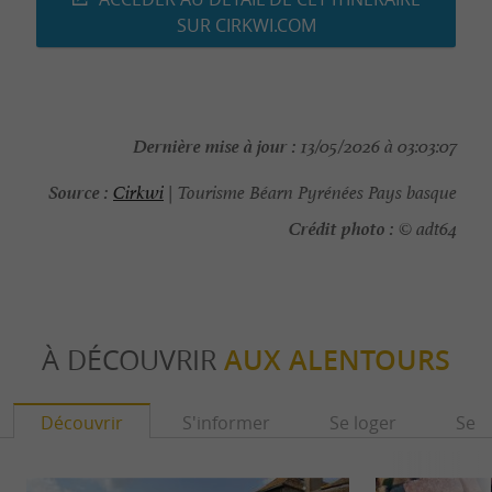
SUR CIRKWI.COM
Dernière mise à jour :
13/05/2026 à 03:03:07
Source :
Cirkwi
| Tourisme Béarn Pyrénées Pays basque
Crédit photo :
© adt64
À DÉCOUVRIR
AUX ALENTOURS
Découvrir
S'informer
Se loger
Se r