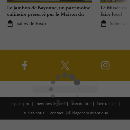
Le Jambon de Bayonne, un patrimoine
Le Musée du s
culinaire préservé par la Maison du
faire local
Jambon de Bayonne et La Saline de
Salies-de-Béarn
Salies-de
Salies-de-Béarn
espace pro
mentions légales
plan du site
faire un lien
suivez-nous
contact
©
Negocom Atlantique