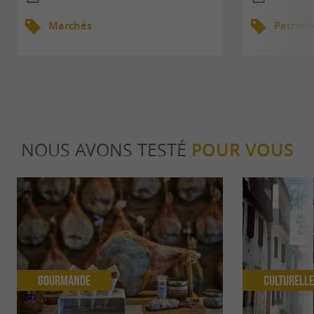
Marchés
Patrimo
NOUS AVONS TESTÉ
POUR VOUS
Gourmande
Culturell