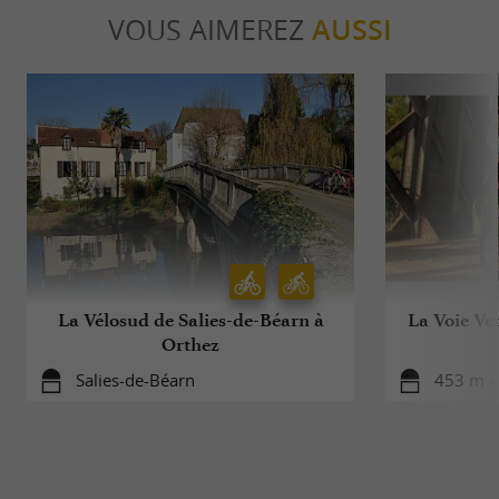
VOUS AIMEREZ
AUSSI
La Vélosud de Salies-de-Béarn à
La Voie Ver
Orthez
Salies-de-Béarn
453 m - 