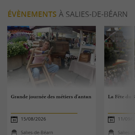
ÉVÈNEMENTS
À SALIES-DE-BÉARN
Grande journée des métiers d'antan
La Fête du S
15/08/2026
11/09/
Salies-de-Béarn
Salies-