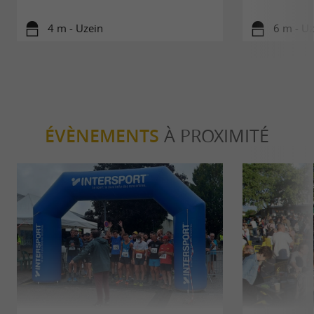
4 m - Uzein
6 m - Uz
ÉVÈNEMENTS
À PROXIMITÉ