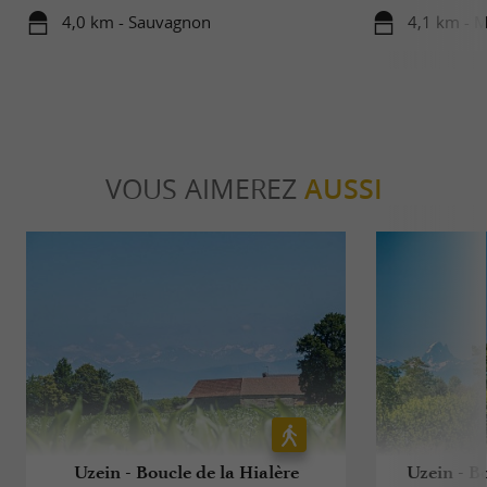
4,0 km - Sauvagnon
4,1 km - M
VOUS AIMEREZ
AUSSI
Uzein - Boucle de la Hialère
Uzein - B