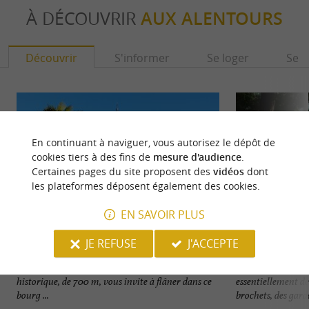
À DÉCOUVRIR
AUX ALENTOURS
Découvrir
S'informer
Se loger
Se r
En continuant à naviguer, vous autorisez le dépôt de
cookies tiers à des fins de
mesure d'audience
.
Certaines pages du site proposent des
vidéos
dont
les plateformes déposent également des cookies.
EN SAVOIR PLUS
JE REFUSE
J'ACCEPTE
Sauvagnon
Lac de l'Ayguelon
Entre parcs & jolies pierres Le circuit de cœur
Lac d'irrigation d
historique, de 700 m, vous invite à flâner dans ce
essentiellement de
bourg ...
brochets, des gardo