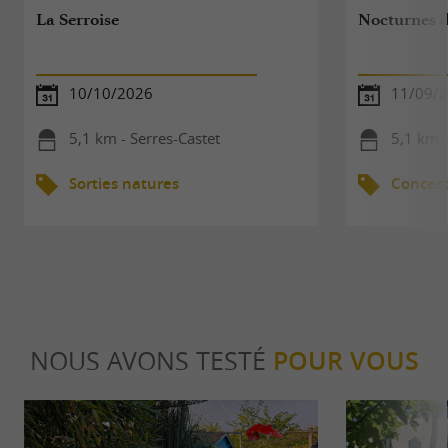
La Serroise
Nocturnes d
10/10/2026
11/09/
5,1 km - Serres-Castet
5,1 km -
Sorties natures
Concert
NOUS AVONS TESTÉ
POUR VOUS