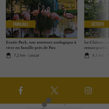
Familiale
Détente
Exotic Park, une aventure zoologique à
Le Château de
vivre en famille près de Pau
remarquable,
exquise …
7,2 km - Lescar
9,1 km - 